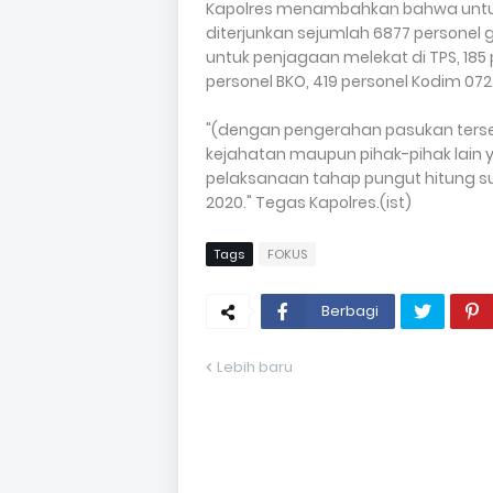
Kapolres menambahkan bahwa untuk
diterjunkan sejumlah 6877 personel ga
untuk penjagaan melekat di TPS, 185 
personel BKO, 419 personel Kodim 072
"(dengan pengerahan pasukan terseb
kejahatan maupun pihak-pihak lain
pelaksanaan tahap pungut hitung su
2020." Tegas Kapolres.(ist)
Tags
FOKUS
Berbagi
Lebih baru