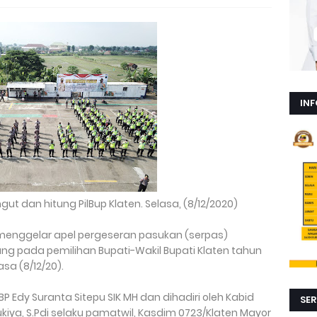
INF
 dan hitung PilBup Klaten. Selasa, (8/12/2020)
n menggelar apel pergeseran pasukan (serpas)
 pada pemilihan Bupati-Wakil Bupati Klaten tahun
sa (8/12/20).
BP Edy Suranta Sitepu SIK MH dan dihadiri oleh Kabid
SER
iya, S.Pdi selaku pamatwil, Kasdim 0723/Klaten Mayor