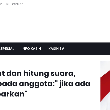
er
RTL Version
SEPESIAL
INFO KASIH
KASIH TV
 dan hitung suara,
pada anggota:" jika ada
barkan"