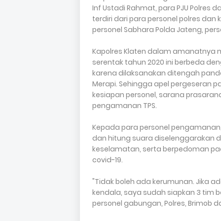
Inf Ustadi Rahmat, para PJU Polres d
terdiri dari para personel polres da
personel Sabhara Polda Jateng, perso
Kapolres Klaten dalam amanatnya
serentak tahun 2020 ini berbeda
karena dilaksanakan ditengah pand
Merapi. Sehingga apel pergeseran p
kesiapan personel, sarana prasaran
pengamanan TPS.
Kepada para personel pengamanan,
dan hitung suara diselenggarakan
keselamatan, serta berpedoman pa
covid-19.
"Tidak boleh ada kerumunan. Jika 
kendala, saya sudah siapkan 3 tim be
personel gabungan, Polres, Brimob da