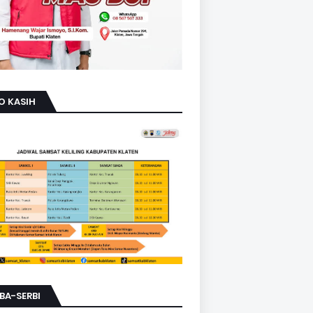
O KASIH
BA-SERBI