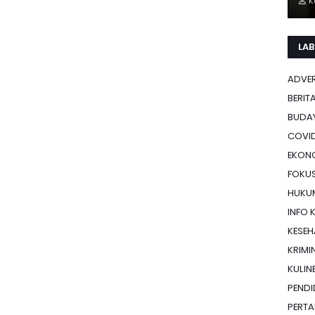
K
LAB
ADVE
BERIT
BUDA
COVID
EKON
FOKU
HUKU
INFO 
KESE
KRIMI
KULIN
PENDI
PERTA