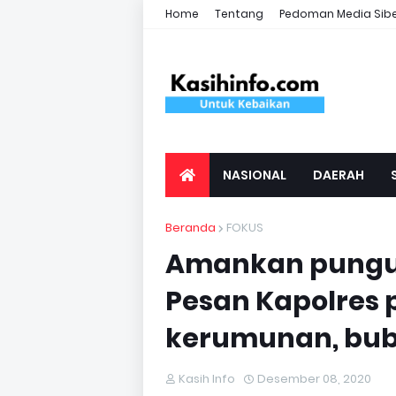
Home
Tentang
Pedoman Media Sib
NASIONAL
DAERAH
Beranda
FOKUS
Amankan pungut
Pesan Kapolres 
kerumunan, bu
Kasih Info
Desember 08, 2020