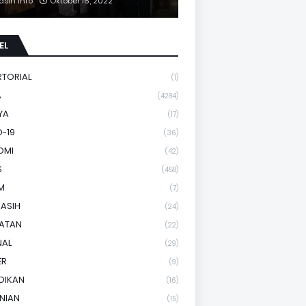
asih Info
Oktober 16, 2022
EL
RTORIAL
(1)
A
(4284)
YA
(17)
-19
(36)
OMI
(42)
S
(458)
M
(7)
KASIH
(24)
HATAN
(22)
NAL
(29)
ER
(9)
DIKAN
(16)
NIAN
(15)