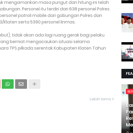
 mengamankan masa pungut dan hitung ini telah
bungan. Personel itu terdiri dari 638 personel Polres
personel patroli mobile dari gabungan Polres dan
3/Klaten serta 5390 personel linmas.
ut), tidak akan ada lagi ruang gerak bagi pelaku
 yang berniat mengacaukan situasi selama
ara TPS pilkada serentak Kabupaten Klaten Tahun
FE
BER
Lebih lama
Ba
Pa
Re
Me