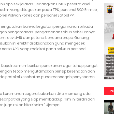
an Kapolsek jajaran. Sedangkan untuk peserta apel
n kodim yang ditugaskan pada TPS, personel BKO Brimob,
nel Polwan Polres dan personel Satpol PP.
 mengatakan bahwa kegiatan pengamanan pilkada
 dengan pengamanan-pengamanan tahun sebelumnya
emi covid-19 dan potensi bencana erupsi Gunung
asukan ini efektif dilaksanakan guna mengecek
a serta APD yang melekat pada seluruh personel
 Kapolres memberikan penekanan agar tahap pungut
 dengan tetap mengutamakan prinsip kesehatan dan
da protokol kesehatan guna mencegah penyebaran
PO
ada kerumunan segera bubarkan. Jika memang ada
sar patroli yang siap membackup. Tim ini terdiri dari
n juga rekan kita Kodim." Ujarnya