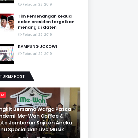
Februari 22, 2019
Tim Pemenangan kedua
calon presiden targetkan
menang di klaten
Februari 22, 2019
KAMPUNG JOKOWI
Februari 22, 2019
ATURED POST
ITA
ngkit Bersama Warga Pasca
ndemi, Me-Wah Coffee &
sto Jomboran Sajikan Aneka
nu Spesial dan Live Musik