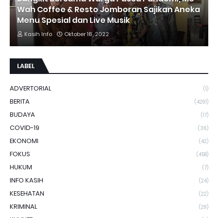
Wah Coffee & Resto Jomboran Sajikan Aneka
Menu Spesial dan Live Musik
Kasih Info
Oktober 16, 2022
LABEL
ADVERTORIAL
(1)
BERITA
(4291)
BUDAYA
(17)
COVID-19
(36)
EKONOMI
(42)
FOKUS
(458)
HUKUM
(7)
INFO KASIH
(24)
KESEHATAN
(22)
KRIMINAL
(29)