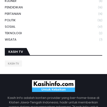
KULINER
(9)
PENDIDIKAN
(16)
PERTANIAN
(15)
POLITIK
(52)
SOSIAL
(47)
TEKNOLOGI
(2)
WISATA
(7)
KASIH TV
KASIH TV
Kasih Info adalah konten provider yang ber-home-base di
Klaten Jawa-Tengah Indonesia, hadir untuk memberikan
warna dalam menyampaikan informasi. "Kasih Info untuk