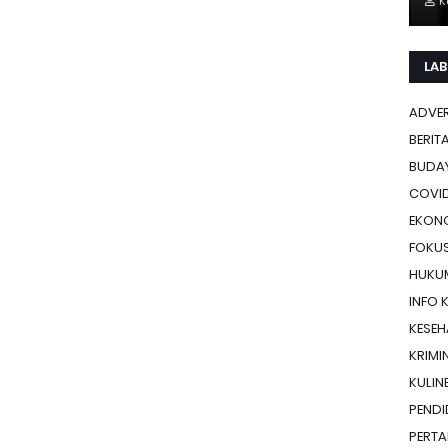
K
LAB
ADVE
BERIT
BUDA
COVID
EKON
FOKU
HUKU
INFO 
KESE
KRIMI
KULIN
PENDI
PERTA