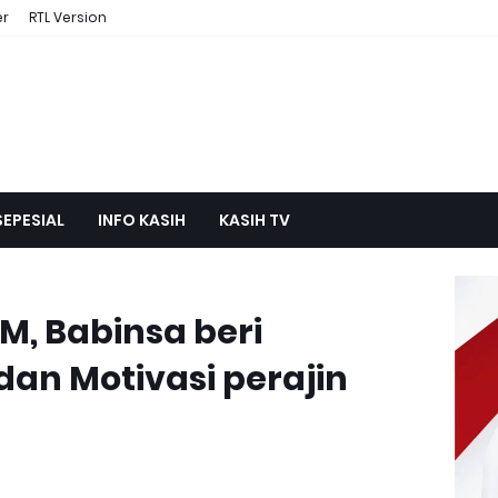
er
RTL Version
SEPESIAL
INFO KASIH
KASIH TV
, Babinsa beri
n Motivasi perajin