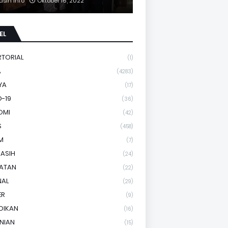
asih Info
Oktober 16, 2022
EL
RTORIAL
(1)
A
(4283)
YA
(17)
-19
(36)
OMI
(42)
S
(458)
M
(7)
KASIH
(24)
HATAN
(22)
NAL
(29)
ER
(9)
DIKAN
(16)
NIAN
(15)