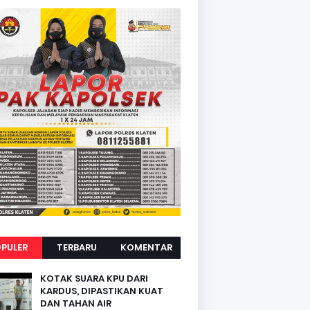
PULER
TERBARU
KOMENTAR
KOTAK SUARA KPU DARI
KARDUS, DIPASTIKAN KUAT
DAN TAHAN AIR