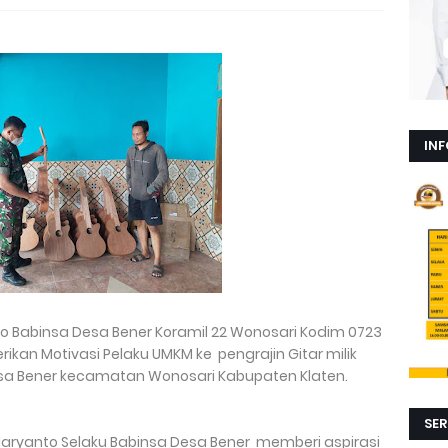
INF
to Babinsa Desa Bener Koramil 22 Wonosari Kodim 0723
kan Motivasi Pelaku UMKM ke pengrajin Gitar milik
Desa Bener kecamatan Wonosari Kabupaten Klaten.
SER
aryanto Selaku Babinsa Desa Bener memberi aspirasi