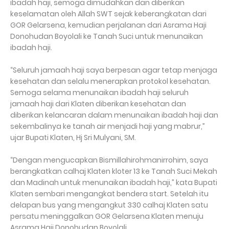
ibadah haji, semoga dimudahkan dan diberikan
keselamatan oleh Allah SWT sejak keberangkatan dari
GOR Gelarsena, kemudian perjalanan dari Asrama Haji
Donohudan Boyolali ke Tanah Suci untuk menunaikan
ibadah haji.
“Seluruh jamaah haji saya berpesan agar tetap menjaga
kesehatan dan selalu menerapkan protokol kesehatan.
Semoga selama menunaikan ibadah haji seluruh
jamaah haji dari Klaten diberikan kesehatan dan
diberikan kelancaran dalam menunaikan ibadah haji dan
sekembalinya ke tanah air menjadi haji yang mabrur,”
ujar Bupati Klaten, Hj Sri Mulyani, SM.
“Dengan mengucapkan Bismillahirohmanirrohim, saya
berangkatkan calhaj Klaten kloter 13 ke Tanah Suci Mekah
dan Madinah untuk menunaikan ibadah haji,” kata Bupati
Klaten sembari mengangkat bendera start. Setelah itu
delapan bus yang mengangkut 330 calhaj Klaten satu
persatu meninggalkan GOR Gelarsena Klaten menuju
Asrama Haji Donohudan Boyolali.