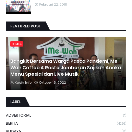
Februari 22, 2019
FEATURED POST
BERITA
Bangkit Bersama Warga Pasca Pandemi, Me-
Wah Coffee & Resto Jomboran Sajikan Aneka
Menu Spesial dan Live Musik
Kasih Info
Oktober 16, 2022
LABEL
ADVERTORIAL
(1)
BERITA
(4286)
BUDAYA
(17)