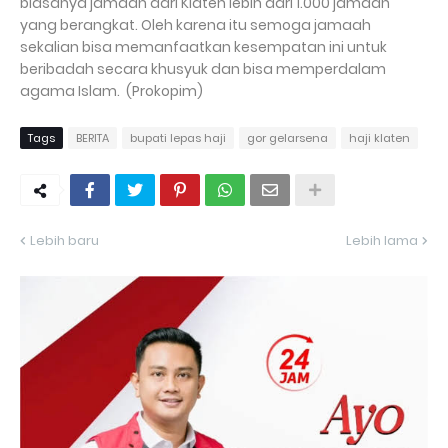
biasanya jamaah dari Klaten lebih dari 1.000 jamaah
yang berangkat. Oleh karena itu semoga jamaah
sekalian bisa memanfaatkan kesempatan ini untuk
beribadah secara khusyuk dan bisa memperdalam
agama Islam. (Prokopim)
Tags
BERITA
bupati lepas haji
gor gelarsena
haji klaten
Lebih baru
Lebih lama