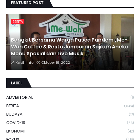
FEATURED POST
BERITA
Bangkit Bersama Warga Pasca Pandemi, Me-
Wah Coffee & Resto Jomboran Sajikan Aneka
Menu Spesial dan Live Musik
Kasih Info
Oktober 16, 2022
LABEL
ADVERTORIAL
(1)
BERITA
(4284)
BUDAYA
(17)
COVID-19
(36)
EKONOMI
(42)
FOKUS
(458)