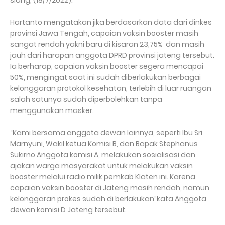
siang, (18/7/2022).
Hartanto mengatakan jika berdasarkan data dari dinkes
provinsi Jawa Tengah, capaian vaksin booster masih
sangat rendah yakni baru di kisaran 23,75%
dan masih
jauh dari harapan anggota DPRD provinsi jateng tersebut.
Ia berharap, capaian vaksin booster segera mencapai
50%, mengingat saat ini sudah diberlakukan berbagai
kelonggaran protokol kesehatan, terlebih di luar ruangan
salah satunya sudah diperbolehkan tanpa
menggunakan masker.
“Kami bersama anggota dewan lainnya, seperti Ibu Sri
Marnyuni, Wakil ketua Komisi B, dan Bapak Stephanus
Sukirno Anggota komisi A, melakukan sosialisasi dan
ajakan warga masyarakat untuk melakukan vaksin
booster melalui radio milik pemkab Klaten ini. Karena
capaian vaksin booster di Jateng masih rendah, namun
kelonggaran prokes sudah di berlakukan”kata Anggota
dewan komisi D Jateng tersebut.