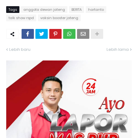
Tags
anggota dewan jateng
BERITA
hartanto
talk show rspd
vaksin booster jateng
Lebih baru
Lebih lama