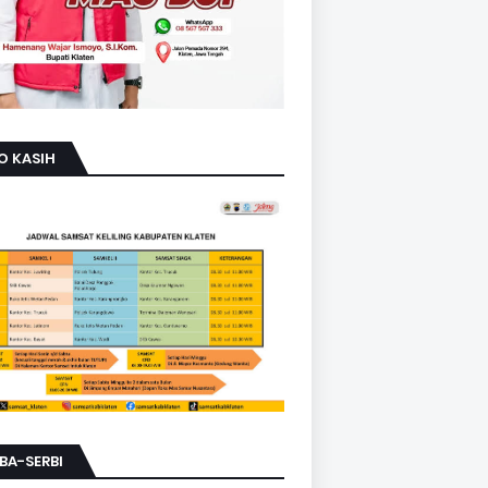
O KASIH
BA-SERBI