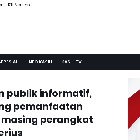
er
RTL Version
SEPESIAL
INFO KASIH
KASIH TV
publik informatif,
ong pemanfaatan
-masing perangkat
erius