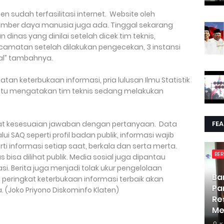
n sudah terfasilitasi internet. Website oleh
Sumber daya manusia juga ada. Tinggal sekarang
 dinas yang dinilai setelah dicek tim teknis,
ecamatan setelah dilakukan pengecekan, 3 instansi
al” tambahnya.
tan keterbukaan informasi, pria lulusan Ilmu Statistik
 itu mengatakan tim teknis sedang melakukan
ihat kesesuaian jawaban dengan pertanyaan. Data
FE
i SAQ seperti profil badan publik, informasi wajib
i informasi setiap saat, berkala dan serta merta.
BER
isa dilihat publik. Media sosial juga dipantau
i. Berita juga menjadi tolak ukur pengelolaan
Ba
peringkat keterbukaan informasi terbaik akan
Pa
(Joko Priyono Diskominfo Klaten)
Re
Me