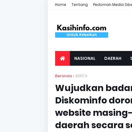
Home
Tentang
Pedoman Media Sib
NASIONAL
DAERAH
Beranda
BERITA
Wujudkan badan 
Diskominfo dor
website masing
daerah secara s