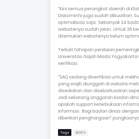
“Kini semua perangkat daerah di Klate
Diskominfo juga sudah dibuatkan. 
optimalisasi saja. Sebanyak 24 badan
websitenya sudah jalan. Untuk 26 k
ditemukan websitenya belum optim
Terkait tahapan penilaian pemeringka
Universitas Gajah Mada Yogyakarta
verifikasi.
“SAQ sedang diverifikasi untuk mel
yang wajib diunggah di website melalu
disediakan dan disebarluaskan sepert
Jadi sekarang anggaran badan dinas b
apakah support keterbukaan informas
informasi. Bagi badan dinas dengan 
diberikan penghargaan” pungkasnya. 
Tags
BERITA