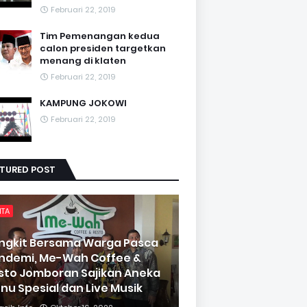
Februari 22, 2019
Tim Pemenangan kedua
calon presiden targetkan
menang di klaten
Februari 22, 2019
KAMPUNG JOKOWI
Februari 22, 2019
ATURED POST
ITA
ngkit Bersama Warga Pasca
ndemi, Me-Wah Coffee &
sto Jomboran Sajikan Aneka
nu Spesial dan Live Musik