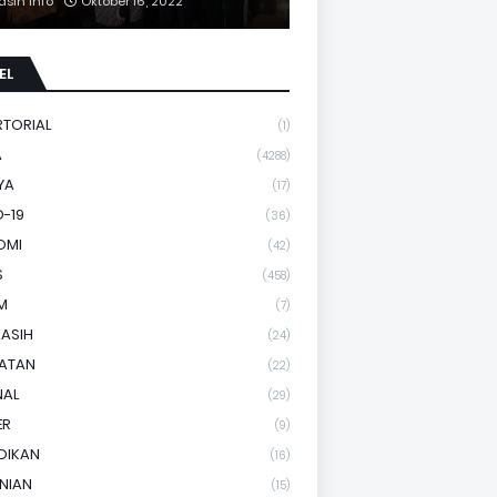
asih Info
Oktober 16, 2022
EL
RTORIAL
(1)
A
(4288)
YA
(17)
-19
(36)
OMI
(42)
S
(458)
M
(7)
KASIH
(24)
HATAN
(22)
NAL
(29)
ER
(9)
DIKAN
(16)
NIAN
(15)