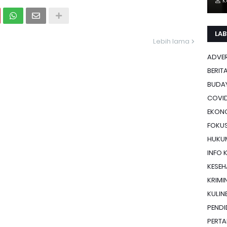
K
LAB
Lebih lama
ADVE
BERIT
BUDA
COVID
EKON
FOKU
HUKU
INFO 
KESE
KRIMI
KULIN
PENDI
PERTA