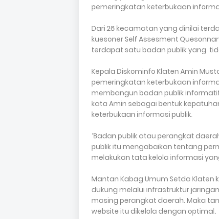
pemeringkatan keterbukaan informasi
Dari 26 kecamatan yang dinilai ter
kuesoner Self Assesment Quesonnary
terdapat satu badan publik yang t
Kepala Diskominfo Klaten Amin Must
pemeringkatan keterbukaan informas
membangun badan publik informatif 
kata Amin sebagai bentuk kepatuhan
keterbukaan informasi publik.
‘’Badan publik atau perangkat daerah 
publik itu mengabaikan tentang pe
melakukan tata kelola informasi yang
Mantan Kabag Umum Setda Klaten ka
dukung melalui infrastruktur jari
masing perangkat daerah. Maka ta
website itu dikelola dengan optimal.