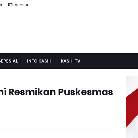
er
RTL Version
SEPESIAL
INFO KASIH
KASIH TV
ani Resmikan Puskesmas