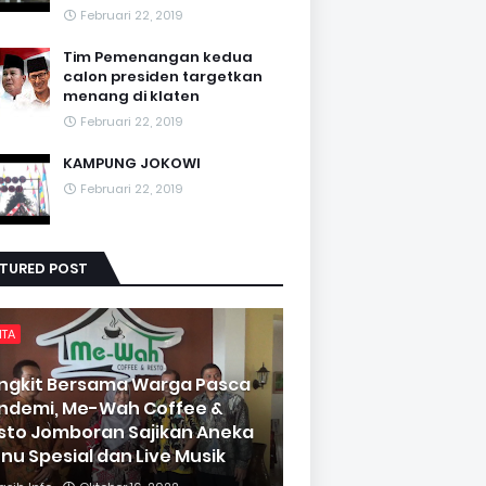
Februari 22, 2019
Tim Pemenangan kedua
calon presiden targetkan
menang di klaten
Februari 22, 2019
KAMPUNG JOKOWI
Februari 22, 2019
ATURED POST
ITA
ngkit Bersama Warga Pasca
ndemi, Me-Wah Coffee &
sto Jomboran Sajikan Aneka
nu Spesial dan Live Musik