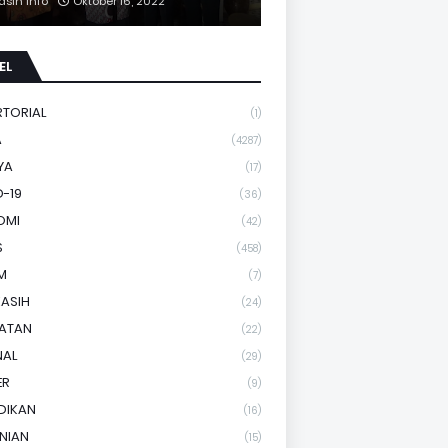
asih Info
Oktober 16, 2022
EL
RTORIAL
(1)
A
(4287)
YA
(17)
-19
(36)
OMI
(42)
S
(458)
M
(7)
KASIH
(24)
HATAN
(22)
NAL
(29)
ER
(9)
DIKAN
(16)
NIAN
(15)