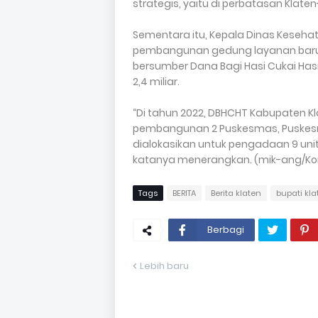
strategis, yaitu di perbatasan Klate
Sementara itu, Kepala Dinas Keseh
pembangunan gedung layanan baru
bersumber Dana Bagi Hasi Cukai Ha
2,4 miliar.
“Di tahun 2022, DBHCHT Kabupaten Kl
pembangunan 2 Puskesmas, Puskesmas
dialokasikan untuk pengadaan 9 uni
katanya menerangkan. (mik-ang/Kom
Tags
BERITA
Berita klaten
bupati kla
Berbagi
Lebih baru