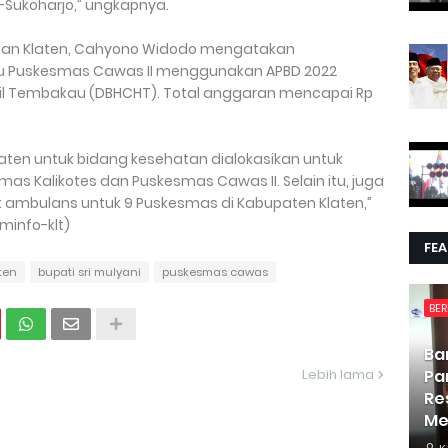
n-Sukoharjo,” ungkapnya.
atan Klaten, Cahyono Widodo mengatakan
 Puskesmas Cawas II menggunakan APBD 2022
sil Tembakau (DBHCHT). Total anggaran mencapai Rp
aten untuk bidang kesehatan dialokasikan untuk
 Kalikotes dan Puskesmas Cawas II. Selain itu, juga
t ambulans untuk 9 Puskesmas di Kabupaten Klaten,”
info-klt)
FE
ten
bupati sri mulyani
puskesmas cawas
BER
Ba
Lebih lama
Pa
Re
Me