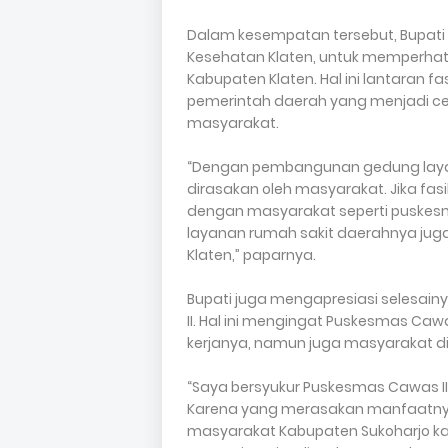
Dalam kesempatan tersebut, Bupati 
Kesehatan Klaten, untuk memperhati
Kabupaten Klaten. Hal ini lantaran 
pemerintah daerah yang menjadi ce
masyarakat.
“Dengan pembangunan gedung laya
dirasakan oleh masyarakat. Jika fas
dengan masyarakat seperti puskesma
layanan rumah sakit daerahnya juga
Klaten,” paparnya.
Bupati juga mengapresiasi selesa
II. Hal ini mengingat Puskesmas Caw
kerjanya, namun juga masyarakat di
“Saya bersyukur Puskesmas Cawas II 
Karena yang merasakan manfaatny
masyarakat Kabupaten Sukoharjo kar