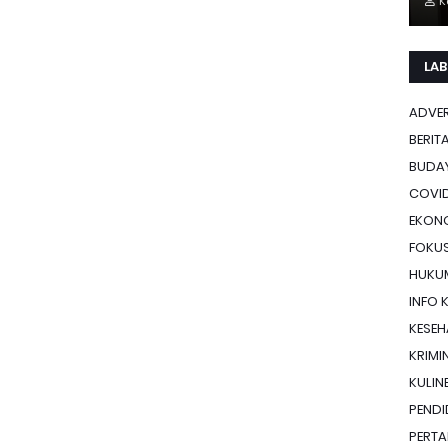
K
LAB
ADVE
BERIT
BUDA
COVID
EKON
FOKU
HUKU
INFO 
KESE
KRIMI
KULIN
PENDI
PERTA