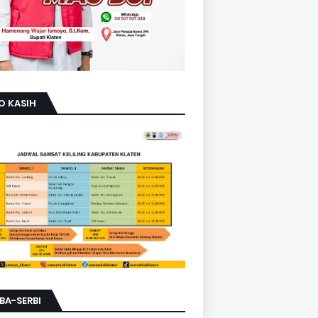
O KASIH
BA-SERBI