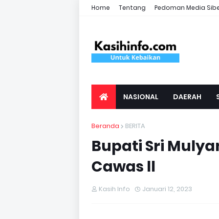
Home
Tentang
Pedoman Media Sib
NASIONAL
DAERAH
Beranda
BERITA
Bupati Sri Muly
Cawas ll
Kasih Info
Januari 12, 2023