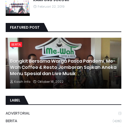
Februari 22, 2019
FEATURED POST
BERITA
Bangkit Bersama Warga Pasca Pandemi, Me-
Wah Coffee & Resto Jomboran Sajikan Aneka
Menu Spesial dan Live Musik
Kasih Info
Oktober 16, 2022
LABEL
ADVERTORIAL
(1)
BERITA
(4289)