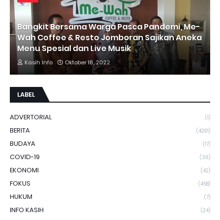
Bangkit Bersama Warga Pasca Pandemi, Me-
Wah Coffee & Resto Jomboran Sajikan Aneka
Menu Spesial dan Live Musik
Kasih Info
Oktober 16, 2022
LABEL
ADVERTORIAL
(1)
BERITA
(4291)
BUDAYA
(17)
COVID-19
(36)
EKONOMI
(42)
FOKUS
(458)
HUKUM
(7)
INFO KASIH
(24)