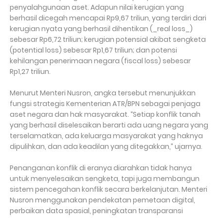
penyalahgunaan aset. Adapun nilai kerugian yang
berhasil dicegah mencapai Rp9,67 triliun, yang terdiri dari
kerugian nyata yang berhasil dihentikan (_real loss_)
sebesar Rp6,72 triliun; kerugian potensial akibat sengketa
(potential loss) sebesar Rp1,67 triliun; dan potensi
kehilangan penerimaan negara (fiscal loss) sebesar
Rp1,27 triliun.
Menurut Menteri Nusron, angka tersebut menunjukkan
fungsi strategis Kementerian ATR/BPN sebagai penjaga
aset negara dan hak masyarakat. “Setiap konflik tanah
yang berhasil diselesaikan berarti ada uang negara yang
terselamatkan, ada keluarga masyarakat yang haknya
dipulihkan, dan ada keadilan yang ditegakkan,” ujarnya.
Penanganan konflik di eranya diarahkan tidak hanya
untuk menyelesaikan sengketa, tapi juga membangun
sistem pencegahan konflik secara berkelanjutan. Menteri
Nusron menggunakan pendekatan pemetaan digital,
perbaikan data spasial, peningkatan transparansi