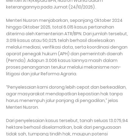
Menteri ATR/Kepala BPN, Nusron Wahid dalam
keterangannya pada Jumat (24/10/2025).
Menteri Nusron menjabarkan, sepanjang Oktober 2024
hingga Oktober 2025, total 6.015 kasus pertanahan
diterima oleh Kementerian ATR/BPN. Dari jumlah tersebut,
3.019 kasus atau 50,02% telah berhasil diselesaikan
melalui mediasi, verifikasi data, serta koordinasi dengan
aparat penegak hukum (APH) dan pemerintah daerah
(Pemda). Adapun 3.006 kasus lainnya masih dalam
proses penanganan terukur melalui mekanisme non-
litigasi dan jalur Reforma Agraria.
“Penyelesaian kami dorong lebih cepat dan berkeadilan,
agar masyarakat mendapatkan kepastian hak tanpa
harus menempuh jalur panjang di pengadilan,” jelas
Menteri Nusron.
Dari penyelesaian kasus tersebut, tanah seluas 13.075,94
hektare berhasil diselamatkan, baik dari penguasaan
tidak sah, tumpang tindih hak, maupun potensi