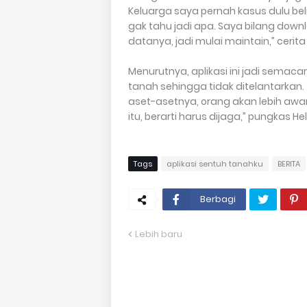
Keluarga saya pernah kasus dulu be
gak tahu jadi apa. Saya bilang downl
datanya, jadi mulai maintain,” cerita
Menurutnya, aplikasi ini jadi semac
tanah sehingga tidak ditelantarkan. “
aset-asetnya, orang akan lebih aware.
itu, berarti harus dijaga,” pungkas Hel
Tags
aplikasi sentuh tanahku
BERITA
Berbagi
Lebih baru