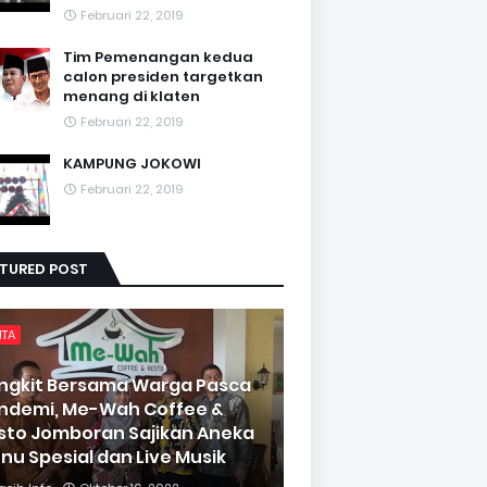
Februari 22, 2019
Tim Pemenangan kedua
calon presiden targetkan
menang di klaten
Februari 22, 2019
KAMPUNG JOKOWI
Februari 22, 2019
ATURED POST
ITA
ngkit Bersama Warga Pasca
ndemi, Me-Wah Coffee &
sto Jomboran Sajikan Aneka
nu Spesial dan Live Musik