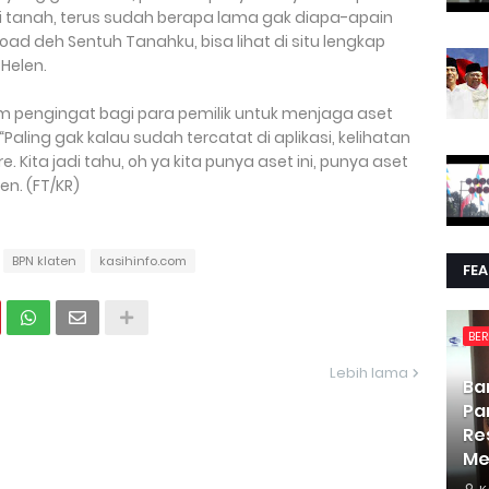
li tanah, terus sudah berapa lama gak diapa-apain
oad deh Sentuh Tanahku, bisa lihat di situ lengkap
 Helen.
am pengingat bagi para pemilik untuk menjaga aset
Paling gak kalau sudah tercatat di aplikasi, kelihatan
 Kita jadi tahu, oh ya kita punya aset ini, punya aset
en. (FT/KR)
BPN klaten
kasihinfo.com
FE
BER
Lebih lama
Ba
Pa
Re
Me