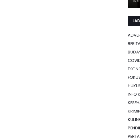
K
LAB
ADVE
BERIT
BUDA
COVID
EKON
FOKU
HUKU
INFO 
KESE
KRIMI
KULIN
PENDI
PERTA