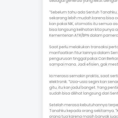
sebagai generasi yang lekat dengan 
“Sebelum tahu ada Sentuh Tanahku, r
sekarang lebih mudah karena bisa ce
kan pakai NIK, otomatis itu semua as
bisa langsung kelihatan kita punya a
Kementerian ATR/BPN dalam pameran Liv
Saat perlu melakukan transaksi per
manfaatkan fitur lainnya dalam Sentu
pengurusan tinggal pakai Cari Berkas
sampai mana. Jadi efisien, gak mesti
Ia merasa semakin praktis, saat se
elektronik. “Usia-usia segini kan se
gitu, itu kan jadul banget. Yang pen
sudah bisa dilihat langsung dari Sent
Setelah merasa kebutuhannya terpe
Tanahku kepada orang sekitarnya. “
orang tua karena masih banyak juga