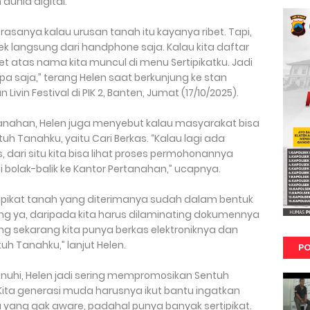
dunia digital.
asanya kalau urusan tanah itu kayanya ribet. Tapi,
k langsung dari handphone saja. Kalau kita daftar
et atas nama kita muncul di menu Sertipikatku. Jadi
pa saja,” terang Helen saat berkunjung ke stan
in Festival di PIK 2, Banten, Jumat (17/10/2025).
tanahan, Helen juga menyebut kalau masyarakat bisa
h Tanahku, yaitu Cari Berkas. “Kalau lagi ada
, dari situ kita bisa lihat proses permohonannya
 bolak-balik ke Kantor Pertanahan,” ucapnya.
rtipikat tanah yang diterimanya sudah dalam bentuk
nang ya, daripada kita harus dilaminating dokumennya
ting sekarang kita punya berkas elektroniknya dan
uh Tanahku,” lanjut Helen.
PO
nuhi, Helen jadi sering mempromosikan Sentuh
Kita generasi muda harusnya ikut bantu ingatkan
 yang gak aware, padahal punya banyak sertipikat.