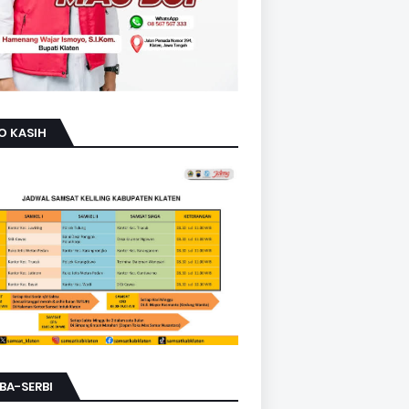
O KASIH
BA-SERBI