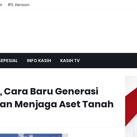
er
RTL Version
SEPESIAL
INFO KASIH
KASIH TV
 Cara Baru Generasi
an Menjaga Aset Tanah