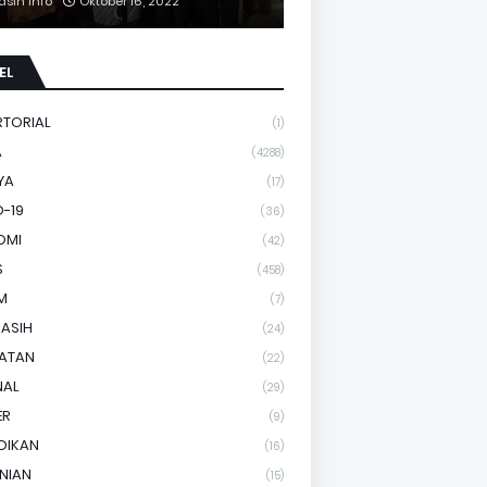
asih Info
Oktober 16, 2022
EL
RTORIAL
(1)
A
(4288)
YA
(17)
-19
(36)
OMI
(42)
S
(458)
M
(7)
KASIH
(24)
HATAN
(22)
NAL
(29)
ER
(9)
DIKAN
(16)
NIAN
(15)