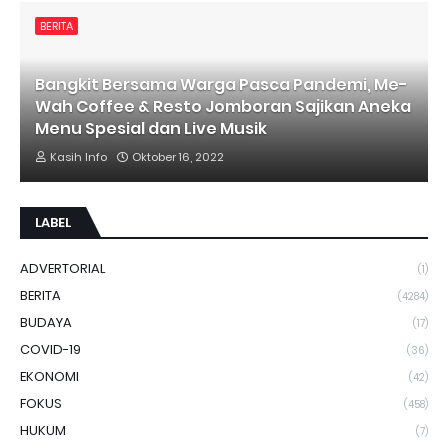
BERITA
Bangkit Bersama Warga Pasca Pandemi, Me-
Wah Coffee & Resto Jomboran Sajikan Aneka
Menu Spesial dan Live Musik
Kasih Info
Oktober 16, 2022
LABEL
ADVERTORIAL
(1)
BERITA
(4284)
BUDAYA
(17)
COVID-19
(36)
EKONOMI
(42)
FOKUS
(458)
HUKUM
(7)