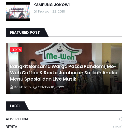
KAMPUNG JOKOWI
Februari 22, 2019
FEATURED POST
BERITA
Bangkit Bersama Warga Pasca Pandemi, Me-
Wah Coffee & Resto Jomboran Sajikan Aneka
Menu Spesial dan Live Musik
Kasih Info
Oktober 16, 2022
LABEL
ADVERTORIAL
(1)
BERITA
(4294)