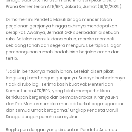
Sinaga saat ditemui usai menerima sertipikat di Aula
Prona Kementerian ATR/BPN, Jakarta, Jumat (19/12/2025).
Di momen ini, Pendeta Maruli Sinaga menceritakan
perjalanan gerejanya hingga akhirnya mendapatkan
sertipikat. Awalnya, Jemaat GKPS beribadah di sebuah
ruko. Setelah memiliki dana cukup, mereka membeli
sebidang tanah dan segera mengurus sertipikasi agar
pembangunan rumah ibadah bisa berjalan aman dan
tertib.
“Jadi ini bentuknya masih lahan, setelah disertipikat
langsung kami bangun gerejanya. Supaya beribadahnya
tidak di ruko lagi. Terima kasih buat Pak Menteri dan
Kementerian ATR/BPN, yang telah memperhatikan
kehidupan bergereja dan bermasyarakat. Kiranya BPN
dan Pak Menteri semakin menjadi berkat bagi negara ini
dan semua umat beragama,” ungkap Pendeta Maruli
Sinaga dengan penuh rasa syukur.
Begitu pun dengan yang dirasakan Pendeta Andreas