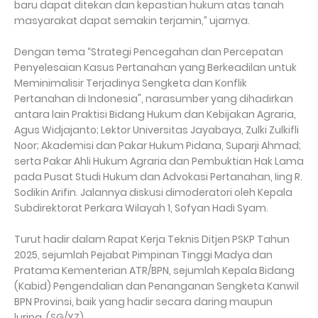
baru dapat ditekan dan kepastian hukum atas tanah
masyarakat dapat semakin terjamin,” ujarnya.
Dengan tema “Strategi Pencegahan dan Percepatan
Penyelesaian Kasus Pertanahan yang Berkeadilan untuk
Meminimalisir Terjadinya Sengketa dan Konflik
Pertanahan di Indonesia", narasumber yang dihadirkan
antara lain Praktisi Bidang Hukum dan Kebijakan Agraria,
Agus Widjajanto; Lektor Universitas Jayabaya, Zulki Zulkifli
Noor; Akademisi dan Pakar Hukum Pidana, Suparji Ahmad;
serta Pakar Ahli Hukum Agraria dan Pembuktian Hak Lama
pada Pusat Studi Hukum dan Advokasi Pertanahan, Iing R.
Sodikin Arifin. Jalannya diskusi dimoderatori oleh Kepala
Subdirektorat Perkara Wilayah 1, Sofyan Hadi Syam.
Turut hadir dalam Rapat Kerja Teknis Ditjen PSKP Tahun
2025, sejumlah Pejabat Pimpinan Tinggi Madya dan
Pratama Kementerian ATR/BPN, sejumlah Kepala Bidang
(Kabid) Pengendalian dan Penanganan Sengketa Kanwil
BPN Provinsi, baik yang hadir secara daring maupun
luring. (SG/YZ)