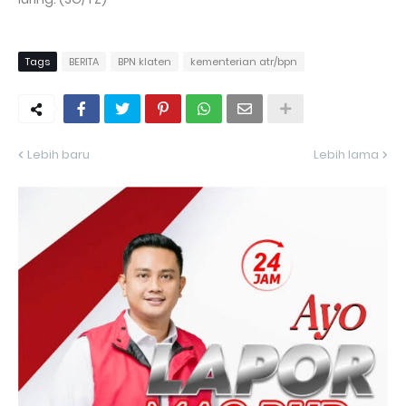
Tags
BERITA
BPN klaten
kementerian atr/bpn
Lebih baru
Lebih lama