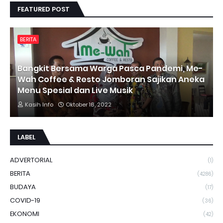
FEATURED POST
BERITA
Bangkit Bersama Warga Pasca Pandemi, Me-
Wah Coffee & Resto Jomboran Sajikan Aneka
Menu Spesial dan Live Musik
Kasih Info
Oktober 16, 2022
LABEL
ADVERTORIAL
(1)
BERITA
(4286)
BUDAYA
(17)
COVID-19
(36)
EKONOMI
(42)