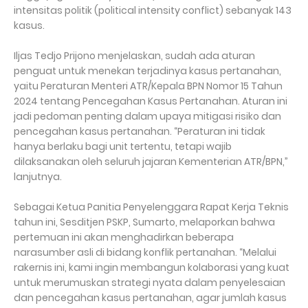
intensitas politik (political intensity conflict) sebanyak 143
kasus.
Iljas Tedjo Prijono menjelaskan, sudah ada aturan
penguat untuk menekan terjadinya kasus pertanahan,
yaitu Peraturan Menteri ATR/Kepala BPN Nomor 15 Tahun
2024 tentang Pencegahan Kasus Pertanahan. Aturan ini
jadi pedoman penting dalam upaya mitigasi risiko dan
pencegahan kasus pertanahan. “Peraturan ini tidak
hanya berlaku bagi unit tertentu, tetapi wajib
dilaksanakan oleh seluruh jajaran Kementerian ATR/BPN,”
lanjutnya.
Sebagai Ketua Panitia Penyelenggara Rapat Kerja Teknis
tahun ini, Sesditjen PSKP, Sumarto, melaporkan bahwa
pertemuan ini akan menghadirkan beberapa
narasumber asli di bidang konflik pertanahan. “Melalui
rakernis ini, kami ingin membangun kolaborasi yang kuat
untuk merumuskan strategi nyata dalam penyelesaian
dan pencegahan kasus pertanahan, agar jumlah kasus