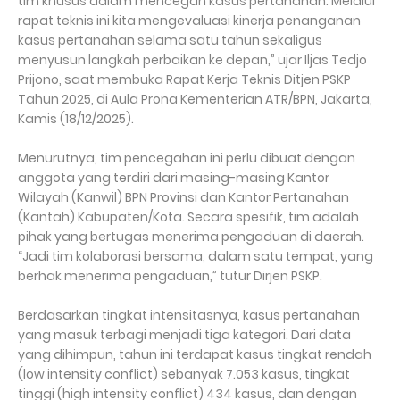
tim khusus dalam mencegah kasus pertanahan. Melalui
rapat teknis ini kita mengevaluasi kinerja penanganan
kasus pertanahan selama satu tahun sekaligus
menyusun langkah perbaikan ke depan,” ujar Iljas Tedjo
Prijono, saat membuka Rapat Kerja Teknis Ditjen PSKP
Tahun 2025, di Aula Prona Kementerian ATR/BPN, Jakarta,
Kamis (18/12/2025).
Menurutnya, tim pencegahan ini perlu dibuat dengan
anggota yang terdiri dari masing-masing Kantor
Wilayah (Kanwil) BPN Provinsi dan Kantor Pertanahan
(Kantah) Kabupaten/Kota. Secara spesifik, tim adalah
pihak yang bertugas menerima pengaduan di daerah.
“Jadi tim kolaborasi bersama, dalam satu tempat, yang
berhak menerima pengaduan,” tutur Dirjen PSKP.
Berdasarkan tingkat intensitasnya, kasus pertanahan
yang masuk terbagi menjadi tiga kategori. Dari data
yang dihimpun, tahun ini terdapat kasus tingkat rendah
(low intensity conflict) sebanyak 7.053 kasus, tingkat
tinggi (high intensity conflict) 434 kasus, dan dengan