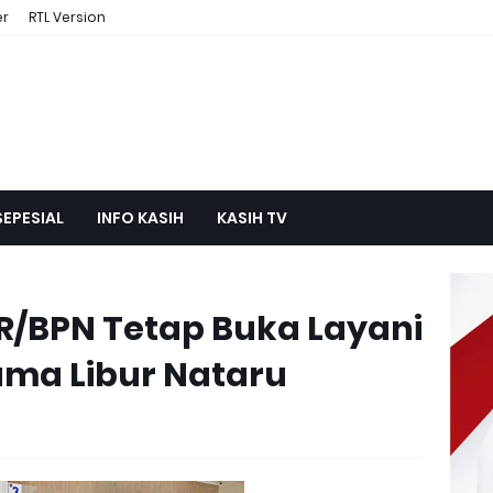
er
RTL Version
SEPESIAL
INFO KASIH
KASIH TV
R/BPN Tetap Buka Layani
ma Libur Nataru