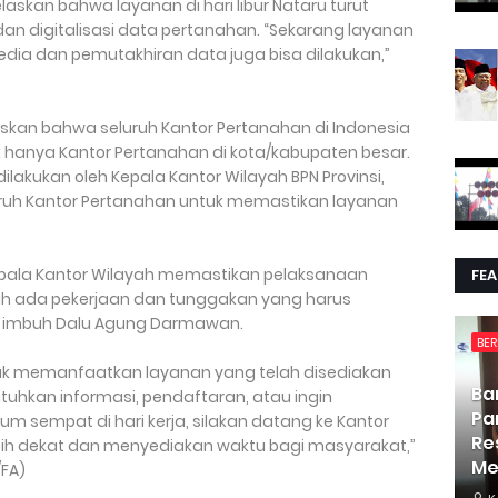
askan bahwa layanan di hari libur Nataru turut
n digitalisasi data pertanahan. “Sekarang layanan
 media dan pemutakhiran data juga bisa dilakukan,”
skan bahwa seluruh Kantor Pertanahan di Indonesia
ak hanya Kantor Pertanahan di kota/kabupaten besar.
akukan oleh Kepala Kantor Wilayah BPN Provinsi,
ruh Kantor Pertanahan untuk memastikan layanan
n, Kepala Kantor Wilayah memastikan pelaksanaan
FE
sih ada pekerjaan dan tunggakan yang harus
,” imbuh Dalu Agung Darmawan.
BER
k memanfaatkan layanan yang telah disediakan
Ba
uhkan informasi, pendaftaran, atau ingin
Pa
 sempat di hari kerja, silakan datang ke Kantor
Re
lebih dekat dan menyediakan waktu bagi masyarakat,”
Me
FA)