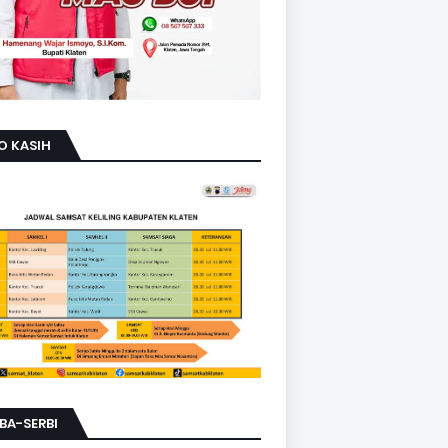
O KASIH
BA-SERBI