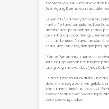
manfaatkan untuk meningkatkan kual
Dalu Agung Darmawan saat ditemui di
Sekjen ATR/BPN menyampaikan, setid
Kantor Pertanahan selama libur Nata
administrasi pertanahan. Kedua, p
pemeliharaan data. Ketiga, penyerah
selesai diproses. Pelayanan akan b
serta 1 Januari 2026, dengan jam la
“Kantor Pertanahan menyusun jadwal a
libur. Ini juga pernah kita lakukan p
ruang bagi masyarakat,” jelas Dal
Selain itu, masa libur Nataru juga 
dalam menjaga dan mengelola aset t
lokasi tanah tersebut. Sekjen ATR/
memanfaatkannya secara bijak, ata
tidak disalahgunakan.