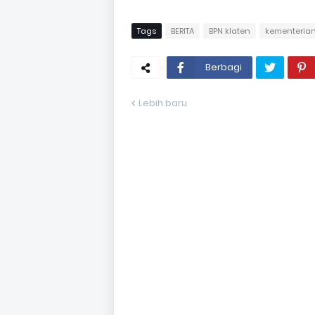
Tags
BERITA
BPN klaten
kementerian
Berbagi
Lebih baru