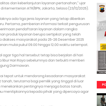
itas dan keberlanjutan layanan pertanahan,” ujar
 Kementerian ATR/BPN, Jakarta, Selasa (23/12/2025).
aknya ada tiga jenis layanan yang tetap diberikan
ru. Pertama, pemberian informasi terkait pengurusan
enerimaan pendaftaran layanan dalam rangka
an produk layanan berupa sertipikat yang telah
isa diakses masyarakat pada 25-26 Desember 2025
yanan mulai pukul 09.00 hingga 12.00 waktu setempat.
gar tiga hal tersebut tetap bisa berjalan di hari
ada libur Hari Raya sebelumnya dan terbukti memberi
u Agung Darmawan.
dinilai tepat untuk mendorong kesadaran masyarakat
anah, terutama bagi pemilik yang tinggal di luar
PO
BPN menekankan pentingnya menjaga batas tanah,
u menitipkannya kepada pihak yang dipercaya agar