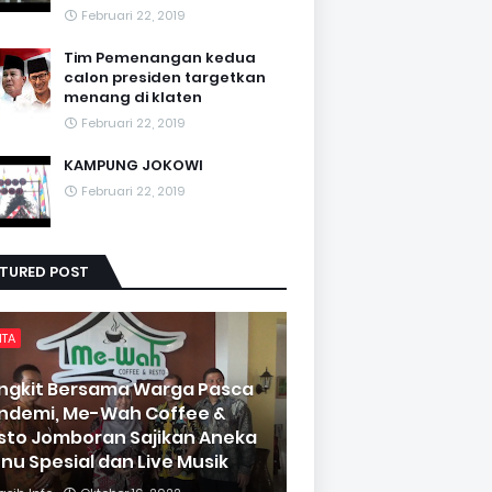
Februari 22, 2019
Tim Pemenangan kedua
calon presiden targetkan
menang di klaten
Februari 22, 2019
KAMPUNG JOKOWI
Februari 22, 2019
ATURED POST
ITA
ngkit Bersama Warga Pasca
ndemi, Me-Wah Coffee &
sto Jomboran Sajikan Aneka
nu Spesial dan Live Musik