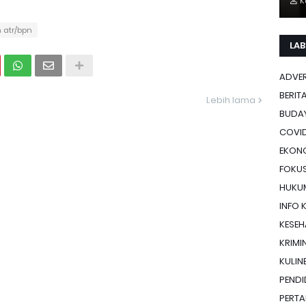
K
 atr/bpn
LAB
ADVE
BERIT
Lebih lama
BUDA
COVID
EKON
FOKU
HUKU
INFO 
KESE
KRIMI
KULIN
PENDI
PERTA