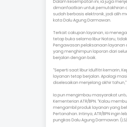
Dalam kesempatan ini, ia juga menjel
dimanfaatkan untuk pemutakhiran da
sudah berbasis elektronik, jadi alih
kata Dalu Agung Darmawan.
Terkait cakupan layanan, ia menega
tetap buka selama libur Nataru, tid
Pengawasan pelaksanaan layanan dil
yang menghimpun laporan dari selu
berjalan dengan baik.
“Seperti saat libur Idulfitri kemari
layanan tetap berjalan. Apalagi ma
diselesaikan menjelang akhir tahun
Ia pun mengimbau masyarakat untu
Kementerian ATR/BPN. “Kalau membut
mengambil produk layanan yang belum
Pertanahan. Intinya, ATR/BPN ingin 
pungkas Dalu Agung Darmawan. (LS/