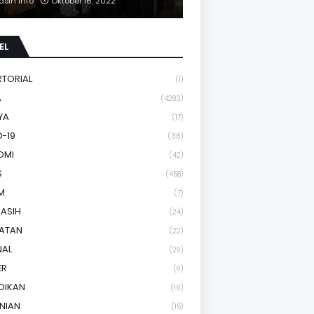
asih Info
Oktober 16, 2022
EL
RTORIAL
(1)
A
(4283)
YA
(17)
-19
(36)
OMI
(42)
S
(458)
M
(7)
KASIH
(24)
HATAN
(22)
NAL
(29)
ER
(9)
DIKAN
(16)
NIAN
(15)