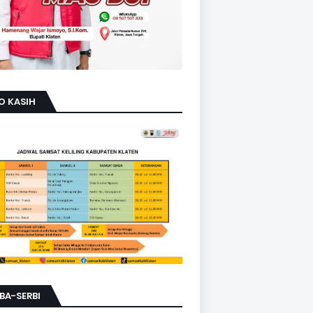
O KASIH
BA-SERBI