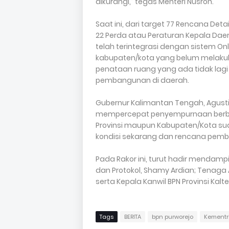
dikurangi,” tegas Menteri Nusron.
Saat ini, dari target 77 Rencana Deta
22 Perda atau Peraturan Kepala Daer
telah terintegrasi dengan sistem Onl
kabupaten/kota yang belum melak
penataan ruang yang ada tidak lag
pembangunan di daerah.
Gubernur Kalimantan Tengah, Agus
mempercepat penyempurnaan berbag
Provinsi maupun Kabupaten/Kota su
kondisi sekarang dan rencana pem
Pada Rakor ini, turut hadir mendamp
dan Protokol, Shamy Ardian; Tenaga A
serta Kepala Kanwil BPN Provinsi Kalte
Tags
BERITA
bpn purworejo
Kementr