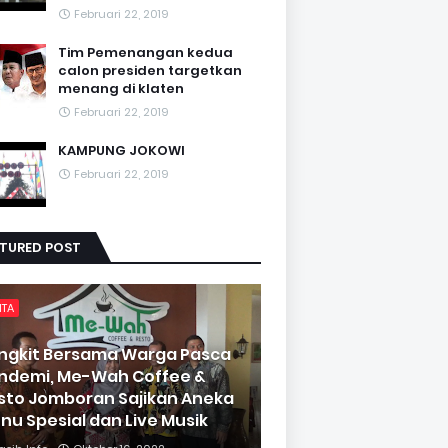
Februari 22, 2019
Tim Pemenangan kedua
calon presiden targetkan
menang di klaten
Februari 22, 2019
KAMPUNG JOKOWI
Februari 22, 2019
ATURED POST
ITA
ngkit Bersama Warga Pasca
ndemi, Me-Wah Coffee &
sto Jomboran Sajikan Aneka
nu Spesial dan Live Musik