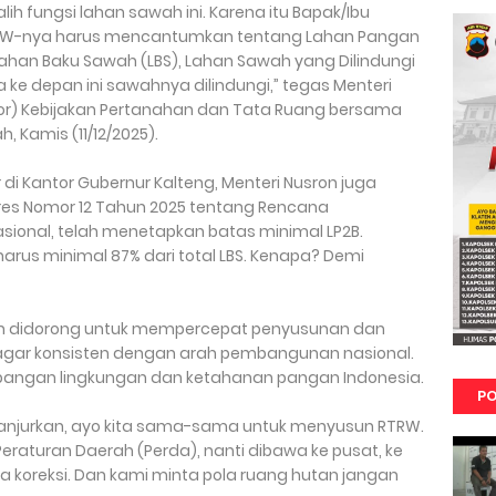
ih fungsi lahan sawah ini. Karena itu Bapak/Ibu
m RTRW-nya harus mencantumkan tentang Lahan Pangan
 Lahan Baku Sawah (LBS), Lahan Sawah yang Dilindungi
 ke depan ini sawahnya dilindungi,” tegas Menteri
kor) Kebijakan Pertanahan dan Tata Ruang bersama
 Kamis (11/12/2025).
i Kantor Gubernur Kalteng, Menteri Nusron juga
s Nomor 12 Tahun 2025 tentang Rencana
onal, telah menetapkan batas minimal LP2B.
 harus minimal 87% dari total LBS. Kenapa? Demi
ah didorong untuk mempercepat penyusunan dan
agar konsisten dengan arah pembangunan nasional.
angan lingkungan dan ketahanan pangan Indonesia.
PO
ya anjurkan, ayo kita sama-sama untuk menyusun RTRW.
raturan Daerah (Perda), nanti dibawa ke pusat, ke
ta koreksi. Dan kami minta pola ruang hutan jangan