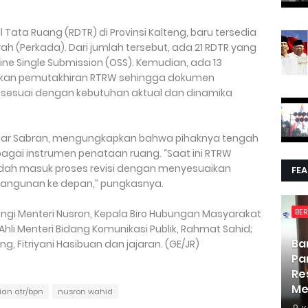
il Tata Ruang (RDTR) di Provinsi Kalteng, baru tersedia
ah (Perkada). Dari jumlah tersebut, ada 21 RDTR yang
ine Single Submission (OSS). Kemudian, ada 13
ukan pemutakhiran RTRW sehingga dokumen
i sesuai dengan kebutuhan aktual dan dinamika
tiar Sabran, mengungkapkan bahwa pihaknya tengah
ai instrumen penataan ruang. “Saat ini RTRW
dah masuk proses revisi dengan menyesuaikan
FE
bangunan ke depan,” pungkasnya.
BER
ingi Menteri Nusron, Kepala Biro Hubungan Masyarakat
hli Menteri Bidang Komunikasi Publik, Rahmat Sahid;
Ba
ng, Fitriyani Hasibuan dan jajaran. (GE/JR)
Pa
Re
Me
ian atr/bpn
nusron wahid