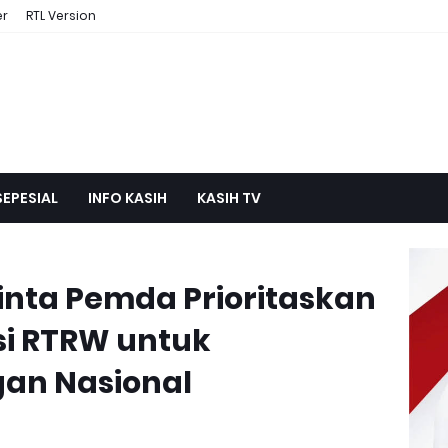
er
RTL Version
SEPESIAL
INFO KASIH
KASIH TV
nta Pemda Prioritaskan
si RTRW untuk
an Nasional