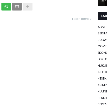
K
LAB
Lebih lama
ADVE
BERIT
BUDA
COVID
EKON
FOKU
HUKU
INFO 
KESE
KRIMI
KULIN
PENDI
PERTA