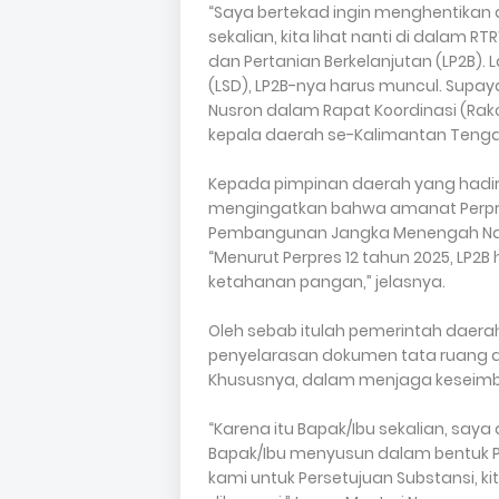
“Saya bertekad ingin menghentikan al
sekalian, kita lihat nanti di dala
dan Pertanian Berkelanjutan (LP2B).
(LSD), LP2B-nya harus muncul. Supaya
Nusron dalam Rapat Koordinasi (Ra
kepala daerah se-Kalimantan Tengah,
Kepada pimpinan daerah yang hadir d
mengingatkan bahwa amanat Perpre
Pembangunan Jangka Menengah Nasi
“Menurut Perpres 12 tahun 2025, LP2B
ketahanan pangan,” jelasnya.
Oleh sebab itulah pemerintah daer
penyelarasan dokumen tata ruang 
Khususnya, dalam menjaga keseimb
“Karena itu Bapak/Ibu sekalian, sa
Bapak/Ibu menyusun dalam bentuk Pe
kami untuk Persetujuan Substansi, ki