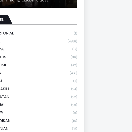
asih Info
Oktober 16, 2022
EL
RTORIAL
(1)
A
(4286)
YA
(17)
-19
(36)
OMI
(42)
S
(458)
M
(7)
KASIH
(24)
HATAN
(22)
NAL
(29)
ER
(9)
DIKAN
(16)
NIAN
(15)