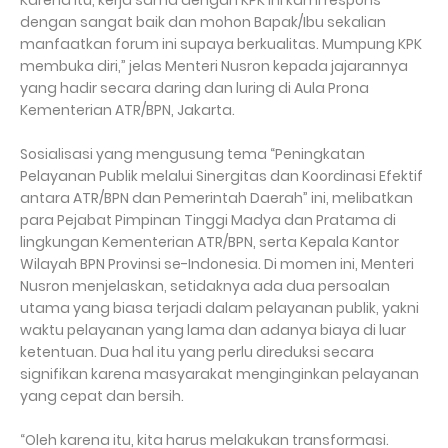
Karena itu, kerja sama dengan KPK ini kami respons
dengan sangat baik dan mohon Bapak/Ibu sekalian
manfaatkan forum ini supaya berkualitas. Mumpung KPK
membuka diri,” jelas Menteri Nusron kepada jajarannya
yang hadir secara daring dan luring di Aula Prona
Kementerian ATR/BPN, Jakarta.
Sosialisasi yang mengusung tema “Peningkatan
Pelayanan Publik melalui Sinergitas dan Koordinasi Efektif
antara ATR/BPN dan Pemerintah Daerah” ini, melibatkan
para Pejabat Pimpinan Tinggi Madya dan Pratama di
lingkungan Kementerian ATR/BPN, serta Kepala Kantor
Wilayah BPN Provinsi se-Indonesia. Di momen ini, Menteri
Nusron menjelaskan, setidaknya ada dua persoalan
utama yang biasa terjadi dalam pelayanan publik, yakni
waktu pelayanan yang lama dan adanya biaya di luar
ketentuan. Dua hal itu yang perlu direduksi secara
signifikan karena masyarakat menginginkan pelayanan
yang cepat dan bersih.
“Oleh karena itu, kita harus melakukan transformasi.