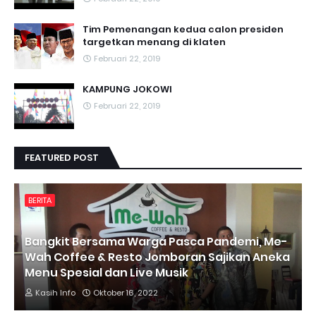
Tim Pemenangan kedua calon presiden
targetkan menang di klaten
Februari 22, 2019
KAMPUNG JOKOWI
Februari 22, 2019
FEATURED POST
BERITA
Bangkit Bersama Warga Pasca Pandemi, Me-
Wah Coffee & Resto Jomboran Sajikan Aneka
Menu Spesial dan Live Musik
Kasih Info
Oktober 16, 2022