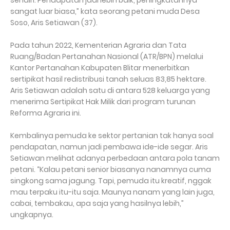
sendiri. Pendapatan jadi lebih baik, peningkatannya
sangat luar biasa,” kata seorang petani muda Desa
Soso, Aris Setiawan (37).
Pada tahun 2022, Kementerian Agraria dan Tata
Ruang/Badan Pertanahan Nasional (ATR/BPN) melalui
Kantor Pertanahan Kabupaten Blitar menerbitkan
sertipikat hasil redistribusi tanah seluas 83,85 hektare.
Aris Setiawan adalah satu di antara 528 keluarga yang
menerima Sertipikat Hak Milik dari program turunan
Reforma Agraria ini.
Kembalinya pemuda ke sektor pertanian tak hanya soal
pendapatan, namun jadi pembawa ide-ide segar. Aris
Setiawan melihat adanya perbedaan antara pola tanam
petani. “Kalau petani senior biasanya nanamnya cuma
singkong sama jagung. Tapi, pemuda itu kreatif, nggak
mau terpaku itu-itu saja. Maunya nanam yang lain juga,
cabai, tembakau, apa saja yang hasilnya lebih,”
ungkapnya.