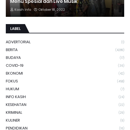
Menu Spesial dan Live Musik
Kasih Info
Oktober 16, 2022
LABEL
ADVERTORIAL
(1)
BERITA
(4289)
BUDAYA
(17)
COVID-19
(36)
EKONOMI
(42)
FOKUS
(458)
HUKUM
(7)
INFO KASIH
(24)
KESEHATAN
(22)
KRIMINAL
(29)
KULINER
(9)
PENDIDIKAN
(16)