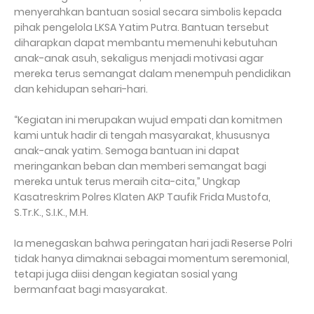
menyerahkan bantuan sosial secara simbolis kepada
pihak pengelola LKSA Yatim Putra. Bantuan tersebut
diharapkan dapat membantu memenuhi kebutuhan
anak-anak asuh, sekaligus menjadi motivasi agar
mereka terus semangat dalam menempuh pendidikan
dan kehidupan sehari-hari.
“Kegiatan ini merupakan wujud empati dan komitmen
kami untuk hadir di tengah masyarakat, khususnya
anak-anak yatim. Semoga bantuan ini dapat
meringankan beban dan memberi semangat bagi
mereka untuk terus meraih cita-cita,” Ungkap
Kasatreskrim Polres Klaten AKP Taufik Frida Mustofa,
S.Tr.K., S.I.K., M.H.
Ia menegaskan bahwa peringatan hari jadi Reserse Polri
tidak hanya dimaknai sebagai momentum seremonial,
tetapi juga diisi dengan kegiatan sosial yang
bermanfaat bagi masyarakat.