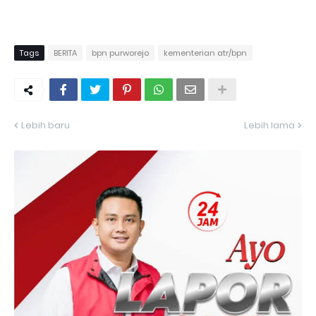
Tags
BERITA
bpn purworejo
kementerian atr/bpn
Lebih baru
Lebih lama