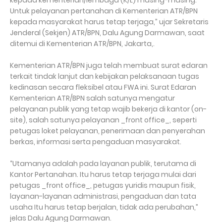
kepada kementerian/lembaga (K/L) masing-masing.
Untuk pelayanan pertanahan di Kementerian ATR/BPN
kepada masyarakat harus tetap terjaga,” ujar Sekretaris
Jenderal (Sekjen) ATR/BPN, Dalu Agung Darmawan, saat
ditemui di Kementerian ATR/BPN, Jakarta,.
Kementerian ATR/BPN juga telah membuat surat edaran
terkait tindak lanjut dan kebijakan pelaksanaan tugas
kedinasan secara fleksibel atau FWA ini. Surat Edaran
Kementerian ATR/BPN salah satunya mengatur
pelayanan publik yang tetap wajib bekerja di kantor (on-
site), salah satunya pelayanan _front office_, seperti
petugas loket pelayanan, penerimaan dan penyerahan
berkas, informasi serta pengaduan masyarakat.
“Utamanya adalah pada layanan publik, terutama di
Kantor Pertanahan. Itu harus tetap terjaga mulai dari
petugas _front office_, petugas yuridis maupun fisik,
layanan-layanan administrasi, pengaduan dan tata
usaha Itu harus tetap berjalan, tidak ada perubahan,”
jelas Dalu Agung Darmawan.