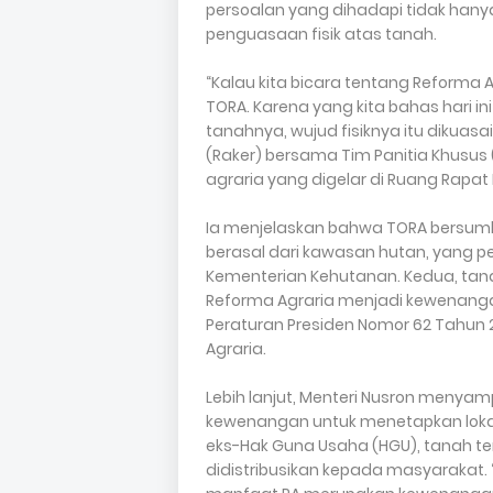
persoalan yang dihadapi tidak hany
penguasaan fisik atas tanah.
“Kalau kita bicara tentang Reforma A
TORA. Karena yang kita bahas hari in
tanahnya, wujud fisiknya itu dikuasai
(Raker) bersama Tim Panitia Khusus 
agraria yang digelar di Ruang Rapat K
Ia menjelaskan bahwa TORA bersumbe
berasal dari kawasan hutan, yang
Kementerian Kehutanan. Kedua, tana
Reforma Agraria menjadi kewenang
Peraturan Presiden Nomor 62 Tahun
Agraria.
Lebih lanjut, Menteri Nusron menya
kewenangan untuk menetapkan lokas
eks-Hak Guna Usaha (HGU), tanah ter
didistribusikan kepada masyarakat. 