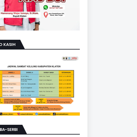
O KASIH
BA-SERBI