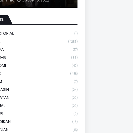
asih Info
Oktober 16, 2022
EL
RTORIAL
(1)
A
(4286)
YA
(17)
-19
(36)
OMI
(42)
S
(458)
M
(7)
KASIH
(24)
HATAN
(22)
NAL
(29)
ER
(9)
DIKAN
(16)
NIAN
(15)