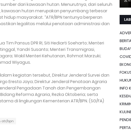
K
rsumber dari kawasan hutan. Menurutnya, dari seluruh
ia, kawasan hutan merupakan penyumbang terbesar
t hidup masyarakat. “ATR/BPN tentunya berperan
LAB
astikan legalitas melalui penataan administrasi dan
ADVE
BERIT
ua Tim Pansus DPR RI, Siti Hediarti Soeharto; Menteri
BUDA
ggal, Yandri Susanto; Menteri Transmigrasi,
gara; Wakil Menteri Kehutanan, Rohmat Marzuki;
COVID
Akhmad Wiyagus.
EKON
FOKU
lam kegiatan tersebut, Direktur Jenderal Survei dan
HUKU
go Eresta Jaya; Direktur Jenderal Penataan Agraria
ur Jenderal Pengadaan Tanah dan Pengembangan
INFO 
 Bidang Reforma Agraria, Rezka Oktoberia; serta
KESE
atama di lingkungan Kementerian ATR/BPN. (SG/FA)
KRIMI
KULIN
PENDI
 atr/bpn
PERTA