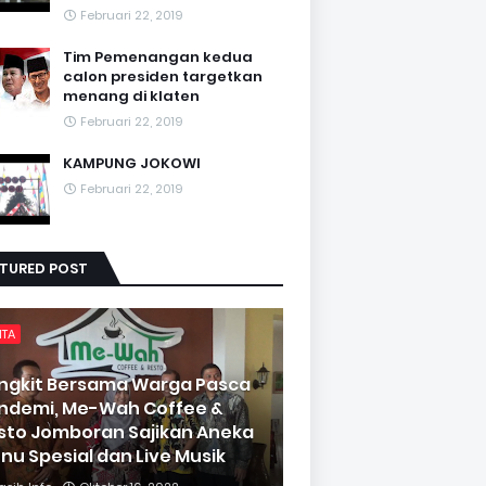
Februari 22, 2019
Tim Pemenangan kedua
calon presiden targetkan
menang di klaten
Februari 22, 2019
KAMPUNG JOKOWI
Februari 22, 2019
ATURED POST
ITA
ngkit Bersama Warga Pasca
ndemi, Me-Wah Coffee &
sto Jomboran Sajikan Aneka
nu Spesial dan Live Musik