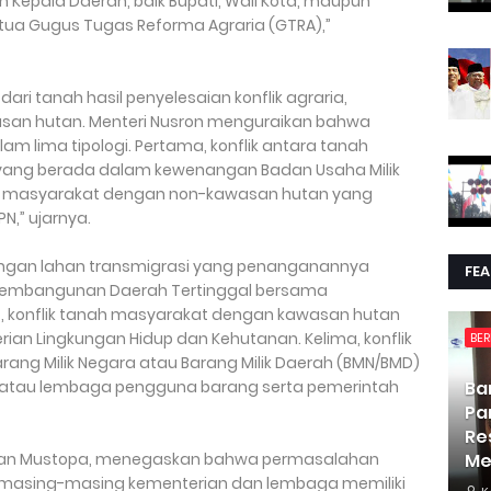
epala Daerah, baik Bupati, Wali Kota, maupun
tua Gugus Tugas Reforma Agraria (GTRA),”
ri tanah hasil penyelesaian konflik agraria,
awasan hutan. Menteri Nusron menguraikan bahwa
alam lima tipologi. Pertama, konflik antara tanah
ang berada dalam kewenangan Badan Usaha Milik
nah masyarakat dengan non-kawasan hutan yang
N,” ujarnya.
dengan lahan transmigrasi yang penanganannya
FE
Pembangunan Daerah Tertinggal bersama
, konflik tanah masyarakat dengan kawasan hutan
n Lingkungan Hidup dan Kehutanan. Kelima, konflik
BER
ng Milik Negara atau Barang Milik Daerah (BMN/BMD)
n atau lembaga pengguna barang serta pemerintah
Ba
Pa
Re
, Saan Mustopa, menegaskan bahwa permasalahan
Me
h masing-masing kementerian dan lembaga memiliki