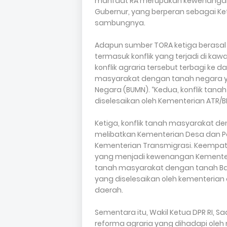
manfaat RA merupakan kewenangan K
Gubernur, yang berperan sebagai Ke
sambungnya.
Adapun sumber TORA ketiga berasal da
termasuk konflik yang terjadi di k
konflik agraria tersebut terbagi ke d
masyarakat dengan tanah negara y
Negara (BUMN). “Kedua, konflik ta
diselesaikan oleh Kementerian ATR/BP
Ketiga, konflik tanah masyarakat 
melibatkan Kementerian Desa dan 
Kementerian Transmigrasi. Keempat
yang menjadi kewenangan Kementeria
tanah masyarakat dengan tanah Bara
yang diselesaikan oleh kementeria
daerah.
Sementara itu, Wakil Ketua DPR RI
reforma agraria yang dihadapi ole