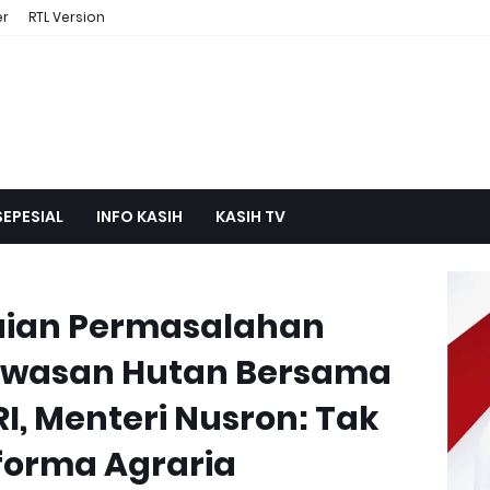
er
RTL Version
SEPESIAL
INFO KASIH
KASIH TV
aian Permasalahan
awasan Hutan Bersama
I, Menteri Nusron: Tak
eforma Agraria