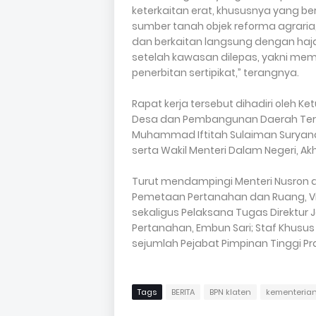
keterkaitan erat, khususnya yang be
sumber tanah objek reforma agrar
dan berkaitan langsung dengan haja
setelah kawasan dilepas, yakni mem
penerbitan sertipikat,” terangnya.
Rapat kerja tersebut dihadiri oleh Ket
Desa dan Pembangunan Daerah Tertin
Muhammad Iftitah Sulaiman Suryana
serta Wakil Menteri Dalam Negeri, 
Turut mendampingi Menteri Nusron da
Pemetaan Pertanahan dan Ruang, Vir
sekaligus Pelaksana Tugas Direkt
Pertanahan, Embun Sari; Staf Khusus
sejumlah Pejabat Pimpinan Tinggi Pr
Tags
BERITA
BPN klaten
kementerian