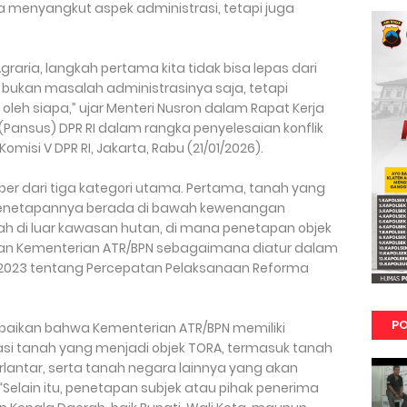
a menyangkut aspek administrasi, tetapi juga
graria, langkah pertama kita tidak bisa lepas dari
i bukan masalah administrasinya saja, tetapi
 oleh siapa,” ujar Menteri Nusron dalam Rapat Kerja
(Pansus) DPR RI dalam rangka penyelesaian konflik
omisi V DPR RI, Jakarta, Rabu (21/01/2026).
r dari tiga kategori utama. Pertama, tanah yang
 penetapannya berada di bawah kewenangan
h di luar kawasan hutan, di mana penetapan objek
an Kementerian ATR/BPN sebagaimana diatur dalam
 2023 tentang Percepatan Pelaksanaan Reforma
PO
mpaikan bahwa Kementerian ATR/BPN memiliki
i tanah yang menjadi objek TORA, termasuk tanah
lantar, serta tanah negara lainnya yang akan
“Selain itu, penetapan subjek atau pihak penerima