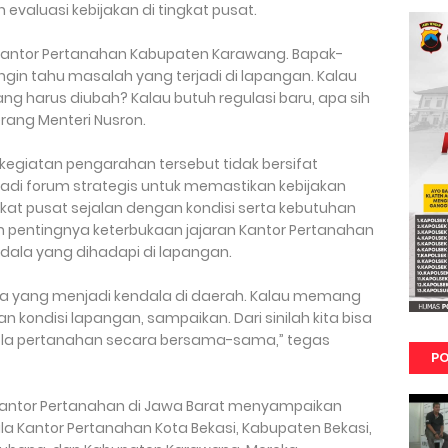
valuasi kebijakan di tingkat pusat.
 Kantor Pertanahan Kabupaten Karawang. Bapak-
ingin tahu masalah yang terjadi di lapangan. Kalau
ang harus diubah? Kalau butuh regulasi baru, apa sih
erang Menteri Nusron.
egiatan pengarahan tersebut tidak bersifat
adi forum strategis untuk memastikan kebijakan
kat pusat sejalan dengan kondisi serta kebutuhan
n pentingnya keterbukaan jajaran Kantor Pertanahan
ala yang dihadapi di lapangan.
a yang menjadi kendala di daerah. Kalau memang
 kondisi lapangan, sampaikan. Dari sinilah kita bisa
lola pertanahan secara bersama-sama,” tegas
PO
 Kantor Pertanahan di Jawa Barat menyampaikan
ala Kantor Pertanahan Kota Bekasi, Kabupaten Bekasi,