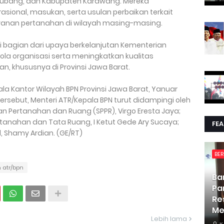
Subang, dan Kabupaten Karawang. Mereka
ional, masukan, serta usulan perbaikan terkait
yanan pertanahan di wilayah masing-masing.
bagian dari upaya berkelanjutan Kementerian
la organisasi serta meningkatkan kualitas
n, khususnya di Provinsi Jawa Barat.
la Kantor Wilayah BPN Provinsi Jawa Barat, Yanuar
rsebut, Menteri ATR/Kepala BPN turut didampingi oleh
an Pertanahan dan Ruang (SPPR), Virgo Eresta Jaya;
rtanahan dan Tata Ruang, I Ketut Gede Ary Sucaya;
FE
, Shamy Ardian. (GE/RT)
BER
 atr/bpn
Ba
Pa
Re
Me
Lebih lama