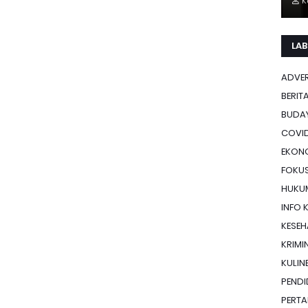
K
LAB
ADVE
BERIT
BUDA
COVID
EKON
FOKU
HUKU
INFO 
KESE
KRIMI
KULIN
PENDI
PERTA