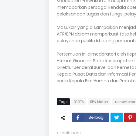
Kabupaten Purwakarta, Kabupaten 
memaparkan berbagai kendala operas
pelaksanaan tugas dan fungsi pela
Masukan yang disampaikan menjadi 
ATR/BPN dalam memperkuat tata kelo
pelayanan publik di bidang pertanaha
Pertemuan ini dimoderatori oleh Kepa
Hikmat Ginanjar. Pada kesempatan te
Direktur Jenderal Survei dan Pemeta
Kepala Pusat Data dan Informasi Pe
serta Kepala Biro Humas dan Protokol
Tags
BERITA
BPN klaten
kementerian
Berbagi
Lebih baru