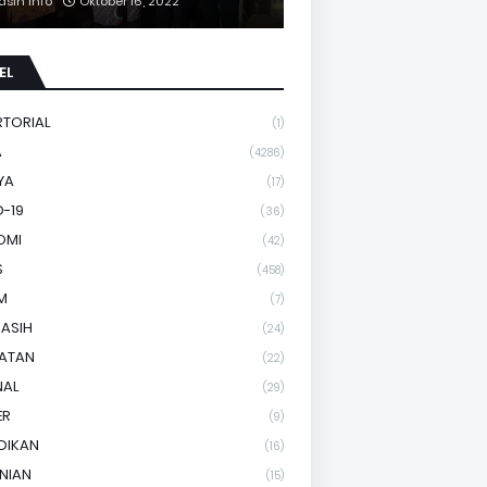
asih Info
Oktober 16, 2022
EL
RTORIAL
(1)
A
(4286)
YA
(17)
-19
(36)
OMI
(42)
S
(458)
M
(7)
KASIH
(24)
HATAN
(22)
NAL
(29)
ER
(9)
DIKAN
(16)
NIAN
(15)