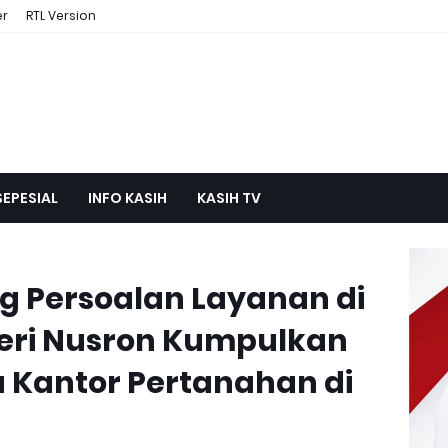
er
RTL Version
SEPESIAL
INFO KASIH
KASIH TV
 Persoalan Layanan di
eri Nusron Kumpulkan
 Kantor Pertanahan di