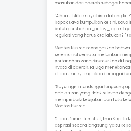
masukan dari daerah sebagai bahan e
“Alhamdulillah saya bisa datang ke
bapak saya kumpulkan ke sini, saya 
butuh perubahan _policy_, apa sih y
regulasi yang harus kita lakukan?,” t
Menteri Nusron menegaskan bahwa k
seremonial semata, melainkan menj
pertanahan yang dirumuskan di ting
nyata di daerah. Ia juga menekanka
dalam menyampaikan berbagai kend
“Saya ingin mendengar langsung ap
ada aturan yang tidak relevan dengan
memperbaiki kebijakan dan tata ke
Menteri Nusron.
Dalam forum tersebut, lima Kepala
aspirasi secara langsung, yaitu Kep