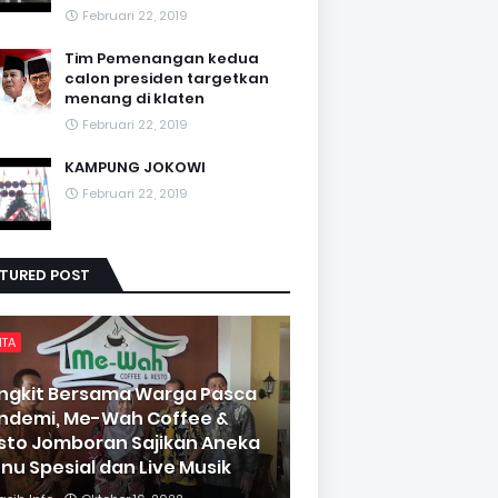
Februari 22, 2019
Tim Pemenangan kedua
calon presiden targetkan
menang di klaten
Februari 22, 2019
KAMPUNG JOKOWI
Februari 22, 2019
ATURED POST
ITA
ngkit Bersama Warga Pasca
ndemi, Me-Wah Coffee &
sto Jomboran Sajikan Aneka
nu Spesial dan Live Musik