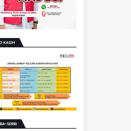
O KASIH
BA-SERBI