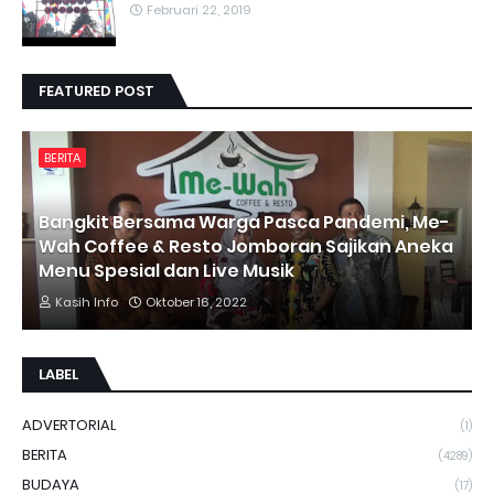
Februari 22, 2019
FEATURED POST
BERITA
Bangkit Bersama Warga Pasca Pandemi, Me-
Wah Coffee & Resto Jomboran Sajikan Aneka
Menu Spesial dan Live Musik
Kasih Info
Oktober 16, 2022
LABEL
ADVERTORIAL
(1)
BERITA
(4289)
BUDAYA
(17)