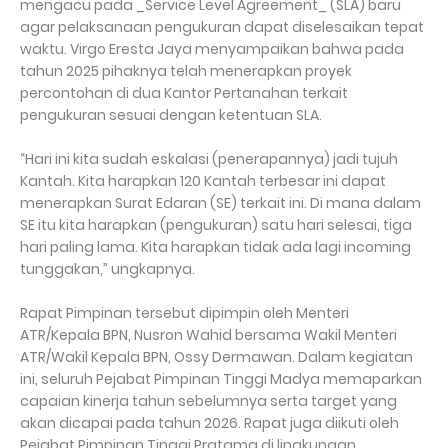
mengacu pada _Service Level Agreement_ (SLA) baru
agar pelaksanaan pengukuran dapat diselesaikan tepat
waktu. Virgo Eresta Jaya menyampaikan bahwa pada
tahun 2025 pihaknya telah menerapkan proyek
percontohan di dua Kantor Pertanahan terkait
pengukuran sesuai dengan ketentuan SLA.
“Hari ini kita sudah eskalasi (penerapannya) jadi tujuh
Kantah. Kita harapkan 120 Kantah terbesar ini dapat
menerapkan Surat Edaran (SE) terkait ini. Di mana dalam
SE itu kita harapkan (pengukuran) satu hari selesai, tiga
hari paling lama. Kita harapkan tidak ada lagi incoming
tunggakan,” ungkapnya.
Rapat Pimpinan tersebut dipimpin oleh Menteri
ATR/Kepala BPN, Nusron Wahid bersama Wakil Menteri
ATR/Wakil Kepala BPN, Ossy Dermawan. Dalam kegiatan
ini, seluruh Pejabat Pimpinan Tinggi Madya memaparkan
capaian kinerja tahun sebelumnya serta target yang
akan dicapai pada tahun 2026. Rapat juga diikuti oleh
Pejabat Pimpinan Tinggi Pratama di lingkungan