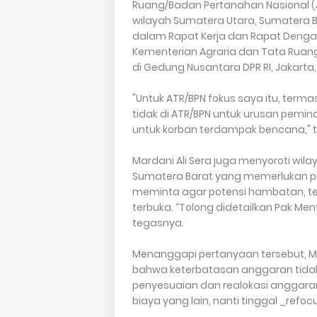
Ruang/Badan Pertanahan Nasional 
wilayah Sumatera Utara, Sumatera B
dalam Rapat Kerja dan Rapat Dengar
Kementerian Agraria dan Tata Ruang
di Gedung Nusantara DPR RI, Jakarta, 
"Untuk ATR/BPN fokus saya itu, ter
tidak di ATR/BPN untuk urusan pemi
untuk korban terdampak bencana," ta
Mardani Ali Sera juga menyoroti wil
Sumatera Barat yang memerlukan per
meminta agar potensi hambatan, te
terbuka. “Tolong didetailkan Pak M
tegasnya.
Menanggapi pertanyaan tersebut, M
bahwa keterbatasan anggaran tidak 
penyesuaian dan realokasi anggaran. “
biaya yang lain, nanti tinggal _refoc