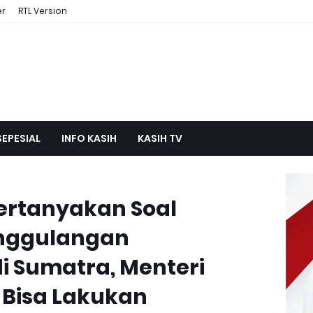
er
RTL Version
SEPESIAL
INFO KASIH
KASIH TV
 Pertanyakan Soal
nggulangan
 Sumatra, Menteri
 Bisa Lakukan