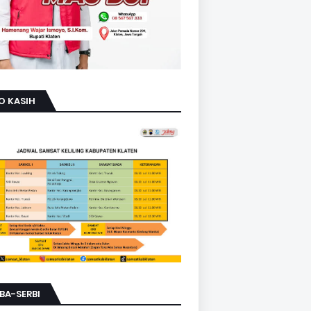
O KASIH
BA-SERBI