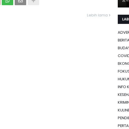
K
Lebih lama
LAB
ADVE
BERIT
BUDA
COVID
EKON
FOKU
HUKU
INFO 
KESE
KRIMI
KULIN
PENDI
PERTA