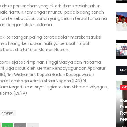
wa data pertanahan yang diterbitkan setelah tahun
 baik. Namun, tantangan muncul pada bidang tanah
tahun tersebut atau tanah yang belum terdaftar sama
nah dengan alas hak lama.
k, tantangan paling berat adalah merekonstruksi
ya hilang, kemudian fisiknya berubah, tapal
berat di situ,” ujar Menteri Nusron.
 para Pejabat Pimpinan Tinggi Madya dan Pratama
ini juga diikuti oleh Menteri Pendayagunaan Aparatur
FE
RB), Rini Widyantini; Kepala Badan Kepegawaian
Kepala Lembaga Administrasi Negara (LAN) RI,
lam Negeri, Bima Arya Sugiarto dan Akhmad Wiyagus;
BER
ianto. (LS/FA)
Ba
Pa
Re
 atr/bpn
Me