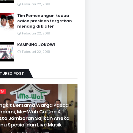
Februari 22, 2019
Tim Pemenangan kedua
calon presiden targetkan
menang di klaten
Februari 22, 2019
KAMPUNG JOKOWI
Februari 22, 2019
ATURED POST
ITA
ngkit Bersama Warga Pasca
ndemi, Me-Wah Coffee &
sto Jomboran Sajikan Aneka
nu Spesial dan Live Musik