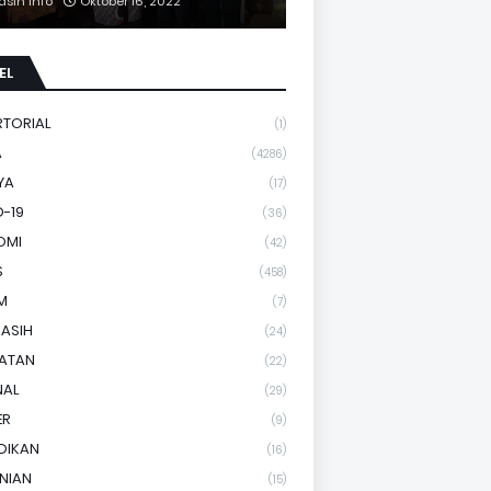
asih Info
Oktober 16, 2022
EL
RTORIAL
(1)
A
(4286)
YA
(17)
-19
(36)
OMI
(42)
S
(458)
M
(7)
KASIH
(24)
HATAN
(22)
NAL
(29)
ER
(9)
DIKAN
(16)
NIAN
(15)