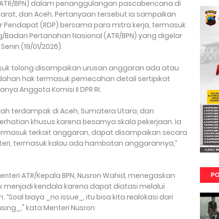
(ATR/BPN) dalam penanggulangan pascabencana di
arat, dan Aceh. Pertanyaan tersebut ia sampaikan
 Pendapat (RDP) bersama para mitra kerja, termasuk
/Badan Pertanahan Nasional (ATR/BPN) yang digelar
Senin (19/01/2026).
masuk tolong disampaikan urusan anggaran ada atau
ndahan hak termasuk pemecahan detail sertipikat
nya Anggota Komisi II DPR RI.
ayah terdampak di Aceh, Sumatera Utara, dan
hatian khusus karena besarnya skala pekerjaan. Ia
rmasuk terkait anggaran, dapat disampaikan secara
enteri, termasuk kalau ada hambatan anggarannya,”
PO
enteri ATR/Kepala BPN, Nusron Wahid, menegaskan
menjadi kendala karena dapat diatasi melalui
Soal biaya _no issue_, itu bisa kita realokasi dari
using_," kata Menteri Nusron