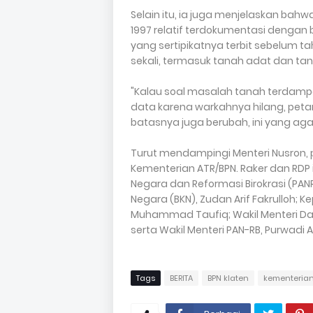
Selain itu, ia juga menjelaskan bah
1997 relatif terdokumentasi dengan
yang sertipikatnya terbit sebelum 
sekali, termasuk tanah adat dan ta
"Kalau soal masalah tanah terdampa
data karena warkahnya hilang, petan
batasnya juga berubah, ini yang agak 
Turut mendampingi Menteri Nusron,
Kementerian ATR/BPN. Raker dan RDP 
Negara dan Reformasi Birokrasi (PAN
Negara (BKN), Zudan Arif Fakrulloh; 
Muhammad Taufiq; Wakil Menteri Da
serta Wakil Menteri PAN-RB, Purwadi Ar
Tags
BERITA
BPN klaten
kementerian