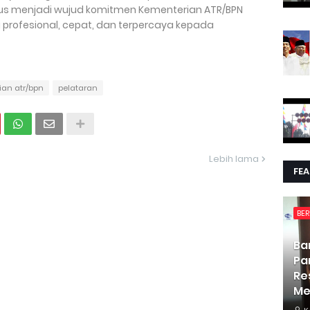
ligus menjadi wujud komitmen Kementerian ATR/BPN
rofesional, cepat, dan terpercaya kepada
ian atr/bpn
pelataran
Lebih lama
FE
BER
Ba
Pa
Re
Me