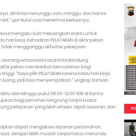
ya, diminta menunggu satu minggu, dan hari ini
mbil,” ujar Nurul usai menerima berkasnya.
, Nurul mengaku sulit meluangkan waktu untuk
hari kerja. Kehadiran PELATARAN di akhir pekan
 tidak mengganggu aktivitas pekerjaan.
, seorang wiraswasta asal Kota Bandung.
 akhir pekan memberikan kemudahan bagi
inggi. “Saya pilih PELATARAN karena kalau hari kerja
bih luang, jadi bisa menyempatkan,” ungkap Sansan.
Sabtu dan Minggu pukul 08.00–12.00 WIB di Kantor
ujukan bagi pemohon langsung tanpa kuasa.
ung pelayanan yang lebih efisien, tepat sasaran, dan
PO
arapkan dapat mengakses layanan pertanahan,
 roya, dengan lebih mudah tanpa harus menunda