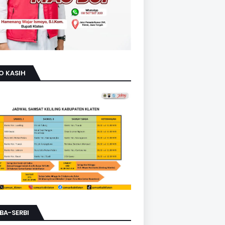
O KASIH
BA-SERBI