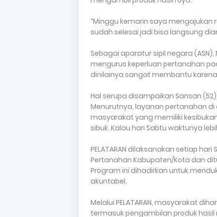
mengambil produk hasil roya.
“Minggu kemarin saya mengajukan ro
sudah selesai jadi bisa langsung dia
Sebagai aparatur sipil negara (ASN)
mengurus keperluan pertanahan pada 
dinilainya sangat membantu karena
Hal serupa disampaikan Sansan (52)
Menurutnya, layanan pertanahan di
masyarakat yang memiliki kesibukan t
sibuk. Kalau hari Sabtu waktunya le
PELATARAN dilaksanakan setiap hari 
Pertanahan Kabupaten/Kota dan dit
Program ini dihadirkan untuk menduk
akuntabel.
Melalui PELATARAN, masyarakat dih
termasuk pengambilan produk hasil