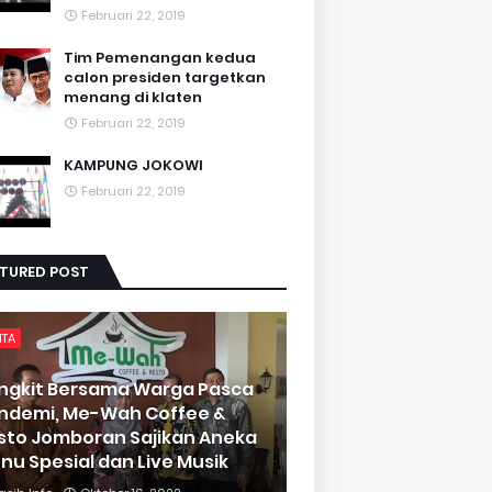
Februari 22, 2019
Tim Pemenangan kedua
calon presiden targetkan
menang di klaten
Februari 22, 2019
KAMPUNG JOKOWI
Februari 22, 2019
ATURED POST
ITA
ngkit Bersama Warga Pasca
ndemi, Me-Wah Coffee &
sto Jomboran Sajikan Aneka
nu Spesial dan Live Musik