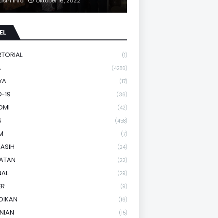
asih Info
Oktober 16, 2022
EL
RTORIAL
(1)
A
(4286)
YA
(17)
-19
(36)
OMI
(42)
S
(458)
M
(7)
KASIH
(24)
HATAN
(22)
NAL
(29)
ER
(9)
DIKAN
(16)
NIAN
(15)