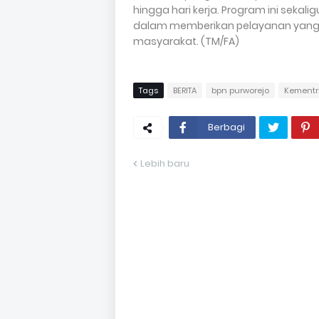
hingga hari kerja. Program ini seka
dalam memberikan pelayanan yang p
masyarakat. (TM/FA)
Tags
BERITA
bpn purworejo
Kementr
Berbagi
Lebih baru