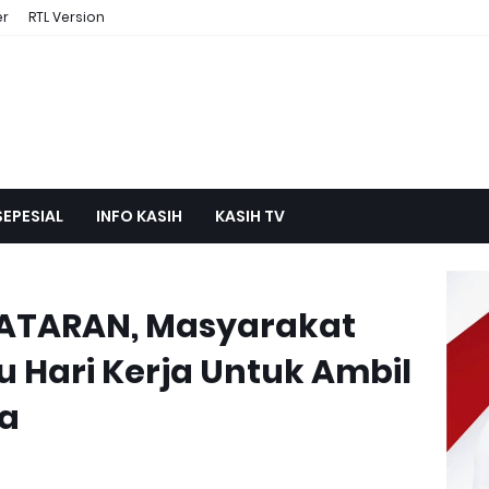
er
RTL Version
SEPESIAL
INFO KASIH
KASIH TV
ATARAN, Masyarakat
u Hari Kerja Untuk Ambil
ya