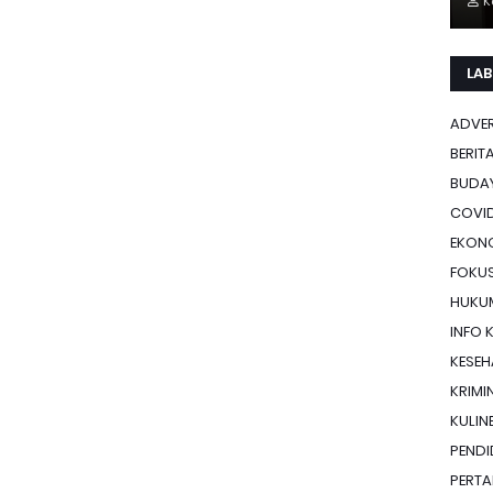
K
LAB
ADVE
BERIT
BUDA
COVID
EKON
FOKU
HUKU
INFO 
KESE
KRIMI
KULIN
PENDI
PERTA