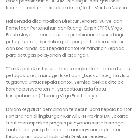
diberi pembinaan di BPSDM. Penting ini petugas loket,
karena _front end_ kita kan di situ,” kata Menteri Nusron.
Hal senada disampaikan Direktur Jenderal Survei dan
Pemetaan Pertanahan dan Ruang (Dirjen SPPR), Virgo
Eresta Jaya. Ia menilai, selain pembinaan khusus bagi
petugas loket, diperlukan pula penguatan komunikasi
dan koordinasi dari Kepala Kantor Pertanahan kepada
para petugas pelayanan di lapangan.
“Dari Kepala Kantor juga harus singkronkan antara tugas
petugas loket, manager loket dan _back office_. Itu dulu
tugasnya untuk Kepala Kantor. Semisal berkas ditolak
karena persyaratan ini, ya pastikan ada (satu
kesepahaman),” terang Virgo Eresta Jaya.
Dalam kegiatan pembinaan tersebut, para Kepala Kantor
Pertanahan di lingkungan Kanwil BPN Provinsi DKI Jakarta
turut memaparkan progres pelayanan serta berbagai
tantangan yang dihadapi di masing-masing kantor.
Kegiatan ini juga dihadiri oleh Direktur Jenderal