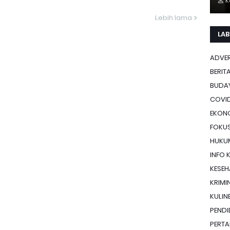
K
Lebih lama
LAB
ADVE
BERIT
BUDA
COVID
EKON
FOKU
HUKU
INFO 
KESE
KRIMI
KULIN
PENDI
PERTA