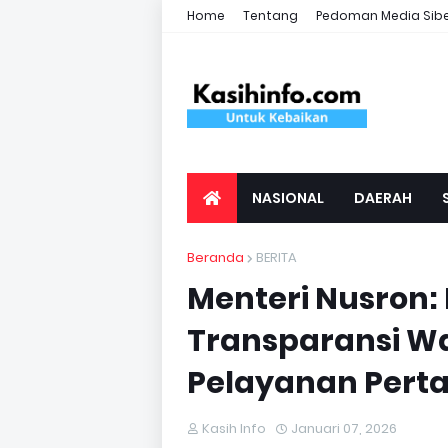
Home
Tentang
Pedoman Media Sib
NASIONAL
DAERAH
Beranda
BERITA
Menteri Nusron:
Transparansi Wa
Pelayanan Pert
Kasih Info
Januari 07, 2026