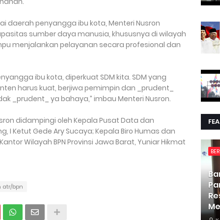
nahan.
ai daerah penyangga ibu kota, Menteri Nusron
asitas sumber daya manusia, khususnya di wilayah
pu menjalankan pelayanan secara profesional dan
nyangga ibu kota, diperkuat SDM kita. SDM yang
nten harus kuat, berjiwa pemimpin dan _prudent_
 tidak _prudent_ ya bahaya,” imbau Menteri Nusron.
usron didampingi oleh Kepala Pusat Data dan
FE
, I Ketut Gede Ary Sucaya; Kepala Biro Humas dan
 Kantor Wilayah BPN Provinsi Jawa Barat, Yuniar Hikmat
BER
Ba
Pa
 atr/bpn
Re
Me