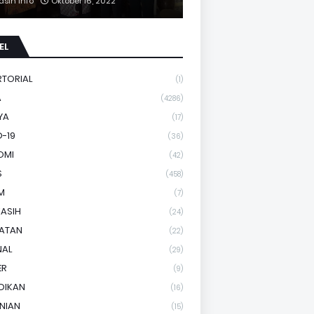
asih Info
Oktober 16, 2022
EL
RTORIAL
(1)
A
(4286)
YA
(17)
-19
(36)
OMI
(42)
S
(458)
M
(7)
KASIH
(24)
HATAN
(22)
NAL
(29)
ER
(9)
DIKAN
(16)
NIAN
(15)