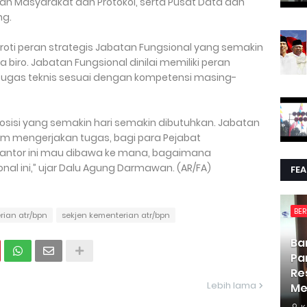
gan Masyarakat dan Protokol, serta Pusat Data dan
ng.
oroti peran strategis Jabatan Fungsional yang semakin
biro. Jabatan Fungsional dinilai memiliki peran
ugas teknis sesuai dengan kompetensi masing-
posisi yang semakin hari semakin dibutuhkan. Jabatan
lam mengerjakan tugas, bagi para Pejabat
 kantor ini mau dibawa ke mana, bagaimana
l ini,” ujar Dalu Agung Darmawan. (AR/FA)
FE
BER
rian atr/bpn
sekjen kementerian atr/bpn
Ba
Pa
Re
Lebih lama
Me