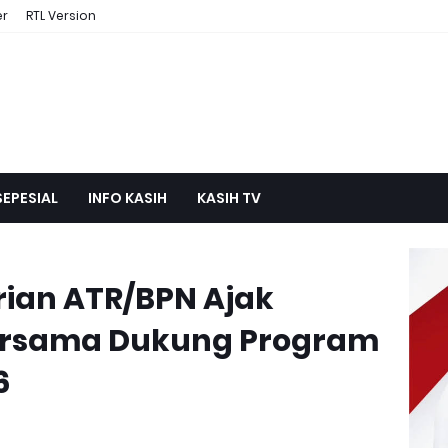
er
RTL Version
SEPESIAL
INFO KASIH
KASIH TV
ian ATR/BPN Ajak
Bersama Dukung Program
6