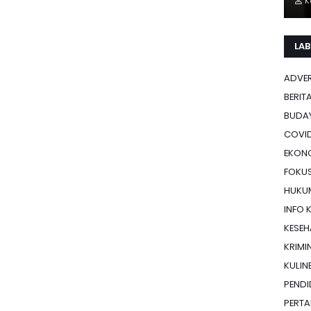
K
LAB
ADVE
BERIT
BUDA
COVID
EKON
FOKU
HUKU
INFO 
KESE
KRIMI
KULIN
PENDI
PERTA