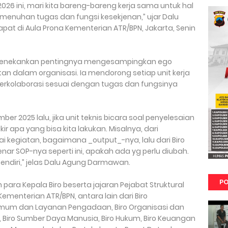
026 ini, mari kita bareng-bareng kerja sama untuk hal
enuhan tugas dan fungsi kesekjenan,” ujar Dalu
t di Aula Prona Kementerian ATR/BPN, Jakarta, Senin
 menekankan pentingnya mengesampingkan ego
an dalam organisasi. Ia mendorong setiap unit kerja
erkolaborasi sesuai dengan tugas dan fungsinya
er 2025 lalu, jika unit teknis bicara soal penyelesaian
ir apa yang bisa kita lakukan. Misalnya, dari
kegiatan, bagaimana _output_-nya, lalu dari Biro
ar SOP-nya seperti ini, apakah ada yg perlu diubah.
sendiri,” jelas Dalu Agung Darmawan.
PO
 para Kepala Biro beserta jajaran Pejabat Struktural
Kementerian ATR/BPN, antara lain dari Biro
Umum dan Layanan Pengadaan, Biro Organisasi dan
 Biro Sumber Daya Manusia, Biro Hukum, Biro Keuangan