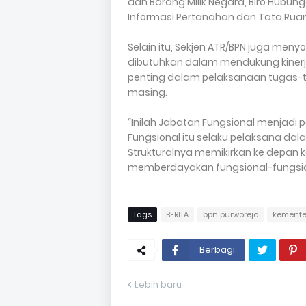
dan Barang Milik Negara, Biro Hubun
Informasi Pertanahan dan Tata Rua
Selain itu, Sekjen ATR/BPN juga meny
dibutuhkan dalam mendukung kinerja 
penting dalam pelaksanaan tugas-t
masing.
“Inilah Jabatan Fungsional menjadi 
Fungsional itu selaku pelaksana da
Strukturalnya memikirkan ke depan
memberdayakan fungsional-fungsiona
Tags
BERITA
bpn purworejo
kemente
Berbagi
Lebih baru