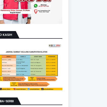
O KASIH
BA-SERBI