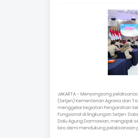
JAKARTA – Menyongsong pelaksanaan 
(Setjen) Kementerian Agraria dan T
menggelar kegiatan Pengarahan Sekre
Fungsional di lingkungan Setjen. Da
Dalu Agung Darmawan, mengajak sel
biro demi mendukung pelaksanaan p