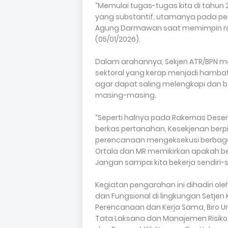
“Memulai tugas-tugas kita di tahun 2
yang substantif, utamanya pada pem
Agung Darmawan saat memimpin rapa
(05/01/2026).
Dalam arahannya, Sekjen ATR/BPN
sektoral yang kerap menjadi hambat
agar dapat saling melengkapi dan b
masing-masing.
“Seperti halnya pada Rakernas Desemb
berkas pertanahan, Kesekjenan berpik
perencanaan mengeksekusi berbagai 
Ortala dan MR memikirkan apakah ben
Jangan sampai kita bekerja sendiri-
Kegiatan pengarahan ini dihadiri oleh
dan Fungsional di lingkungan Setjen 
Perencanaan dan Kerja Sama, Biro 
Tata Laksana dan Manajemen Risiko,