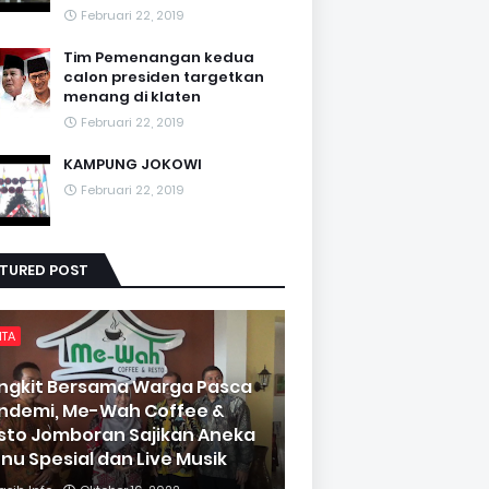
Februari 22, 2019
Tim Pemenangan kedua
calon presiden targetkan
menang di klaten
Februari 22, 2019
KAMPUNG JOKOWI
Februari 22, 2019
ATURED POST
ITA
ngkit Bersama Warga Pasca
ndemi, Me-Wah Coffee &
sto Jomboran Sajikan Aneka
nu Spesial dan Live Musik