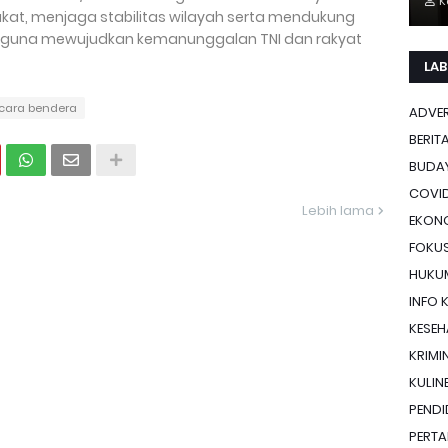
K
kat, menjaga stabilitas wilayah serta mendukung
 guna mewujudkan kemanunggalan TNI dan rakyat
LAB
cara bendera
ADVE
BERIT
BUDA
COVID
Lebih lama
EKON
FOKU
HUKU
INFO 
KESE
KRIMI
KULIN
PENDI
PERTA