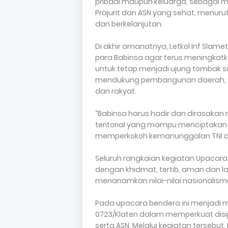
pribadi maupun keluarga, sebagai
Prajurit dan ASN yang sehat, menu
dan berkelanjutan.
Di akhir amanatnya, Letkol Inf Sla
para Babinsa agar terus meningkatka
untuk tetap menjadi ujung tombak s
mendukung pembangunan daerah, s
dan rakyat.
“Babinsa harus hadir dan dirasakan
teritorial yang mampu menciptaka
memperkokoh kemanunggalan TNI da
Seluruh rangkaian kegiatan Upacara
dengan khidmat, tertib, aman dan 
menanamkan nilai-nilai nasionalisme 
Pada upacara bendera ini menjadi m
0723/Klaten dalam memperkuat disip
serta ASN. Melalui kegiatan terseb