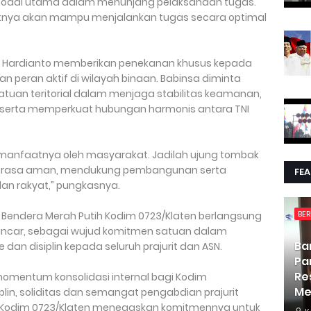
 modal utama dalam menunjang pelaksanaan tugas.
rutnya akan mampu menjalankan tugas secara optimal
met Hardianto memberikan penekanan khusus kepada
n peran aktif di wilayah binaan. Babinsa diminta
atuan teritorial dalam menjaga stabilitas keamanan,
erta memperkuat hubungan harmonis antara TNI
 manfaatnya oleh masyarakat. Jadilah ujung tombak
n rasa aman, mendukung pembangunan serta
FE
n rakyat,” pungkasnya.
BER
 Bendera Merah Putih Kodim 0723/Klaten berlangsung
lancar, sebagai wujud komitmen satuan dalam
Ba
dan disiplin kepada seluruh prajurit dan ASN.
Pa
Re
omentum konsolidasi internal bagi Kodim
Me
lin, soliditas dan semangat pengabdian prajurit
ut, Kodim 0723/Klaten menegaskan komitmennya untuk