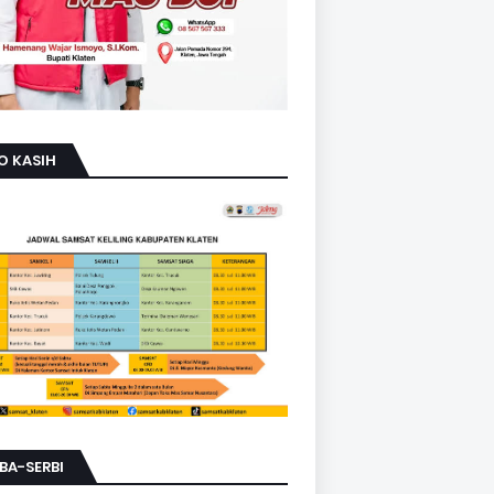
O KASIH
BA-SERBI