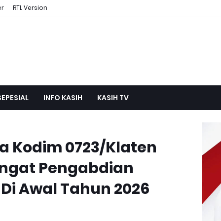
er
RTL Version
SEPESIAL
INFO KASIH
KASIH TV
a Kodim 0723/Klaten
ngat Pengabdian
 Di Awal Tahun 2026