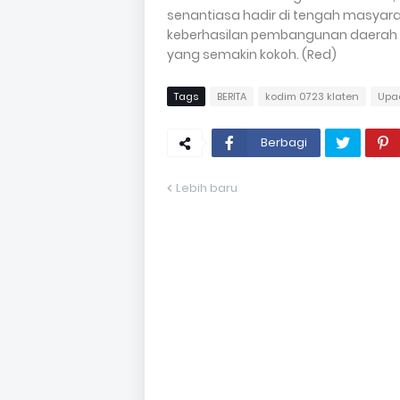
senantiasa hadir di tengah masyara
keberhasilan pembangunan daerah
yang semakin kokoh. (Red)
Tags
BERITA
kodim 0723 klaten
Upa
Berbagi
Lebih baru