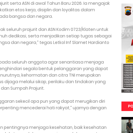
urit serta ASN di awal Tahun Baru 2026. Ia mengajak
tkan etos kerja, disiplin dan loyalitas dalam
ada bangsa dan negara.
 seluruh prajurit dan ASN Kodim 0723/Klaten untuk
uh dedikasi, serta menjadikan setiap tugas sebagai
gsa dan negara,” tegas Letkol Inf Slamet Hardianto
epada seluruh anggota agar senantiasa menjaga
menghindari segala bentuk pelanggaran yang dapat
nurutnya, kehormatan dan citra TNI merupakan
dijaga melalui sikap, perilaku dan tindakan yang
 dan Sumpah Prajurit.
ggaran sekecil apa pun yang dapat merugikan diri
PO
terpenting mencederai hati rakyat,” ujarnya dengan
an pentingnya menjaga kesehatan, baik kesehatan