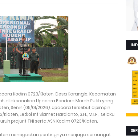
INF
acara Kodim 0723/Klaten, Desa Karanglo, Kecamatan
elah dilaksanakan Upacara Bendera Merah Putih yang
ten, Senin (05/01/2026). Upacara tersebut dipimpin
ten, Letkol Inf Slamet Hardianto, S.H., M.I.P., selaku
luruh prajurit TNI serta ASN Kodim 0723/Klaten.
SER
aten menegaskan pentingnya menjaga semangat