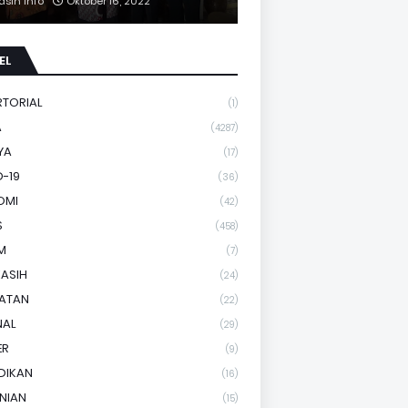
asih Info
Oktober 16, 2022
EL
RTORIAL
(1)
A
(4287)
YA
(17)
-19
(36)
OMI
(42)
S
(458)
M
(7)
KASIH
(24)
HATAN
(22)
NAL
(29)
ER
(9)
DIKAN
(16)
NIAN
(15)