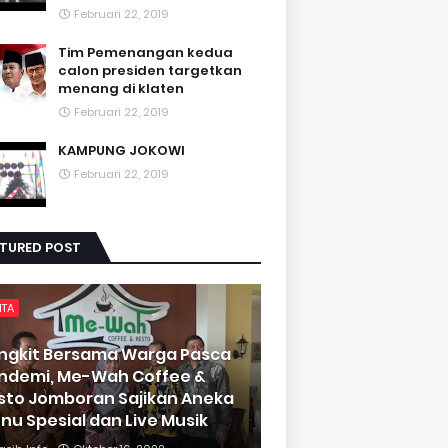
Februari 22, 2019
Tim Pemenangan kedua
calon presiden targetkan
menang di klaten
Februari 22, 2019
KAMPUNG JOKOWI
Februari 22, 2019
ATURED POST
ITA
ngkit Bersama Warga Pasca
ndemi, Me-Wah Coffee &
sto Jomboran Sajikan Aneka
nu Spesial dan Live Musik