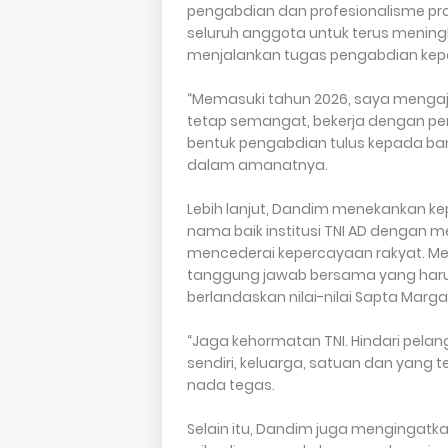
pengabdian dan profesionalisme praj
seluruh anggota untuk terus meningka
menjalankan tugas pengabdian kep
“Memasuki tahun 2026, saya mengajak
tetap semangat, bekerja dengan pen
bentuk pengabdian tulus kepada ban
dalam amanatnya.
Lebih lanjut, Dandim menekankan k
nama baik institusi TNI AD dengan 
mencederai kepercayaan rakyat. Me
tanggung jawab bersama yang harus 
berlandaskan nilai-nilai Sapta Marga
“Jaga kehormatan TNI. Hindari pelan
sendiri, keluarga, satuan dan yang 
nada tegas.
Selain itu, Dandim juga mengingatk