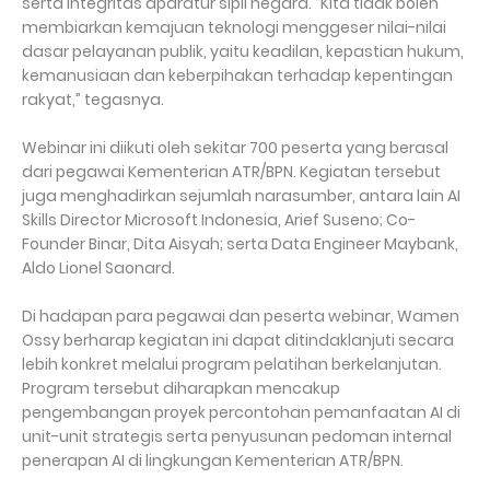
serta integritas aparatur sipil negara. “Kita tidak boleh
membiarkan kemajuan teknologi menggeser nilai-nilai
dasar pelayanan publik, yaitu keadilan, kepastian hukum,
kemanusiaan dan keberpihakan terhadap kepentingan
rakyat,” tegasnya.
Webinar ini diikuti oleh sekitar 700 peserta yang berasal
dari pegawai Kementerian ATR/BPN. Kegiatan tersebut
juga menghadirkan sejumlah narasumber, antara lain AI
Skills Director Microsoft Indonesia, Arief Suseno; Co-
Founder Binar, Dita Aisyah; serta Data Engineer Maybank,
Aldo Lionel Saonard.
Di hadapan para pegawai dan peserta webinar, Wamen
Ossy berharap kegiatan ini dapat ditindaklanjuti secara
lebih konkret melalui program pelatihan berkelanjutan.
Program tersebut diharapkan mencakup
pengembangan proyek percontohan pemanfaatan AI di
unit-unit strategis serta penyusunan pedoman internal
penerapan AI di lingkungan Kementerian ATR/BPN.