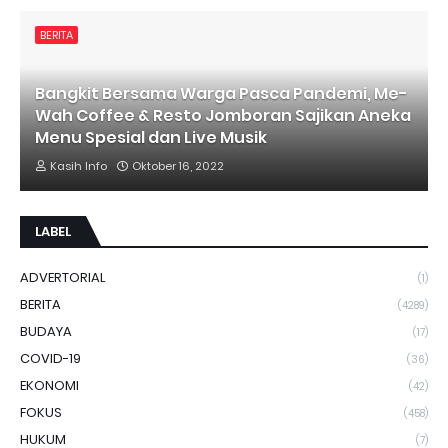
BERITA
Bangkit Bersama Warga Pasca Pandemi, Me-
Wah Coffee & Resto Jomboran Sajikan Aneka
Menu Spesial dan Live Musik
Kasih Info
Oktober 16, 2022
LABEL
ADVERTORIAL
(1)
BERITA
(4289)
BUDAYA
(17)
COVID-19
(36)
EKONOMI
(42)
FOKUS
(458)
HUKUM
(7)