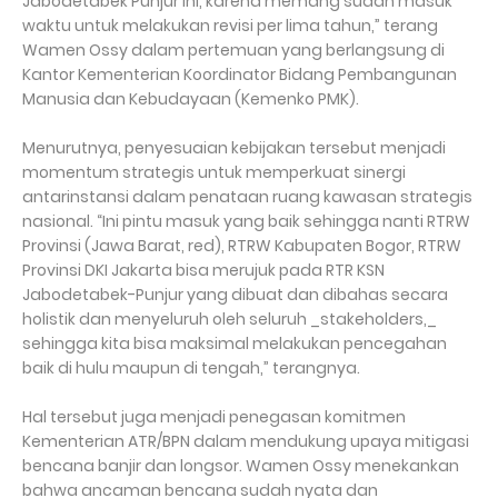
Jabodetabek Punjur ini, karena memang sudah masuk
waktu untuk melakukan revisi per lima tahun,” terang
Wamen Ossy dalam pertemuan yang berlangsung di
Kantor Kementerian Koordinator Bidang Pembangunan
Manusia dan Kebudayaan (Kemenko PMK).
Menurutnya, penyesuaian kebijakan tersebut menjadi
momentum strategis untuk memperkuat sinergi
antarinstansi dalam penataan ruang kawasan strategis
nasional. “Ini pintu masuk yang baik sehingga nanti RTRW
Provinsi (Jawa Barat, red), RTRW Kabupaten Bogor, RTRW
Provinsi DKI Jakarta bisa merujuk pada RTR KSN
Jabodetabek-Punjur yang dibuat dan dibahas secara
holistik dan menyeluruh oleh seluruh _stakeholders,_
sehingga kita bisa maksimal melakukan pencegahan
baik di hulu maupun di tengah,” terangnya.
Hal tersebut juga menjadi penegasan komitmen
Kementerian ATR/BPN dalam mendukung upaya mitigasi
bencana banjir dan longsor. Wamen Ossy menekankan
bahwa ancaman bencana sudah nyata dan