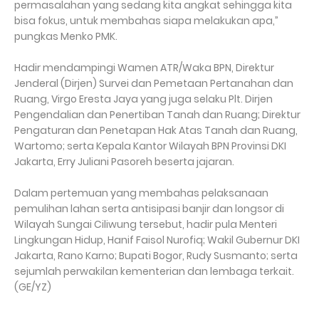
permasalahan yang sedang kita angkat sehingga kita
bisa fokus, untuk membahas siapa melakukan apa,”
pungkas Menko PMK.
Hadir mendampingi Wamen ATR/Waka BPN, Direktur
Jenderal (Dirjen) Survei dan Pemetaan Pertanahan dan
Ruang, Virgo Eresta Jaya yang juga selaku Plt. Dirjen
Pengendalian dan Penertiban Tanah dan Ruang; Direktur
Pengaturan dan Penetapan Hak Atas Tanah dan Ruang,
Wartomo; serta Kepala Kantor Wilayah BPN Provinsi DKI
Jakarta, Erry Juliani Pasoreh beserta jajaran.
Dalam pertemuan yang membahas pelaksanaan
pemulihan lahan serta antisipasi banjir dan longsor di
Wilayah Sungai Ciliwung tersebut, hadir pula Menteri
Lingkungan Hidup, Hanif Faisol Nurofiq; Wakil Gubernur DKI
Jakarta, Rano Karno; Bupati Bogor, Rudy Susmanto; serta
sejumlah perwakilan kementerian dan lembaga terkait.
(GE/YZ)