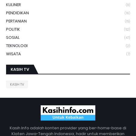
KULINER
(9)
PENDIDIKAN
(16)
PERTANIAN
(15)
POLITIK
(52)
SOSIAL
(47)
TEKNOLOGI
(2)
WISATA
(7)
KASIH TV
KASIH TV
Kasih Info adalah konten provider yang ber-home-base di
Klaten Jawa-Tengah Indonesia, hadir untuk memberikan