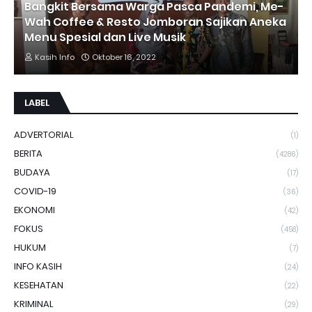
Bangkit Bersama Warga Pasca Pandemi, Me-
Wah Coffee & Resto Jomboran Sajikan Aneka
Menu Spesial dan Live Musik
Kasih Info
Oktober 16, 2022
LABEL
ADVERTORIAL
(1)
BERITA
(4286)
BUDAYA
(17)
COVID-19
(36)
EKONOMI
(42)
FOKUS
(458)
HUKUM
(7)
INFO KASIH
(24)
KESEHATAN
(22)
KRIMINAL
(29)