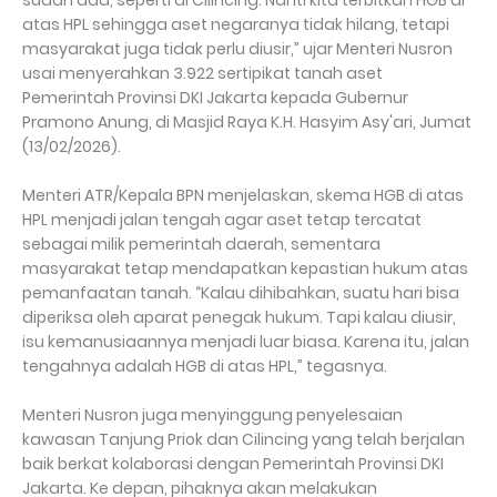
sudah ada, seperti di Cilincing. Nanti kita terbitkan HGB di
atas HPL sehingga aset negaranya tidak hilang, tetapi
masyarakat juga tidak perlu diusir,” ujar Menteri Nusron
usai menyerahkan 3.922 sertipikat tanah aset
Pemerintah Provinsi DKI Jakarta kepada Gubernur
Pramono Anung, di Masjid Raya K.H. Hasyim Asy'ari, Jumat
(13/02/2026).
Menteri ATR/Kepala BPN menjelaskan, skema HGB di atas
HPL menjadi jalan tengah agar aset tetap tercatat
sebagai milik pemerintah daerah, sementara
masyarakat tetap mendapatkan kepastian hukum atas
pemanfaatan tanah. “Kalau dihibahkan, suatu hari bisa
diperiksa oleh aparat penegak hukum. Tapi kalau diusir,
isu kemanusiaannya menjadi luar biasa. Karena itu, jalan
tengahnya adalah HGB di atas HPL,” tegasnya.
Menteri Nusron juga menyinggung penyelesaian
kawasan Tanjung Priok dan Cilincing yang telah berjalan
baik berkat kolaborasi dengan Pemerintah Provinsi DKI
Jakarta. Ke depan, pihaknya akan melakukan