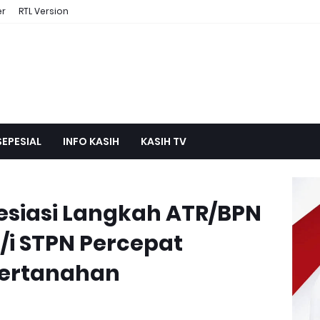
er
RTL Version
SEPESIAL
INFO KASIH
KASIH TV
esiasi Langkah ATR/BPN
/i STPN Percepat
 Pertanahan