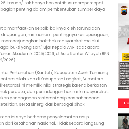
26, taruna/i tak hanya berkontribusi mempercepat
adi bagian penting dalam pembentukan sumber daya
at dimanfaatkan sebaik-baiknya oleh taruna dan
ng di lapangan, memahami pentingnya kesiapsiagaan,
memperjuangkan hak-hak masyarakat melalui
gai bukti yang sah,” ujar Kepala ANRI saat acara
ahun Akademik 2025/2026, di Aula Kantor Wilayah BPN
2/2026).
tor Pertanahan (Kantah) Kabupaten Aceh Tamiang
entara dilakukan di Kabupaten Langkat, Sumatera
restorasi ini memiliki nilai strategis karena berkaitan
ak perdata, dan perlindungan hak milik masyarakat.
gaskan penanganan restorasi arsip pascabencana
PO
elitian, serta sinergi dari berbagai pihak.
alaman ini saya berharap penyelamatan arsip
 dari ketahanan nasional. Tidak secara langsung