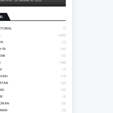
asih Info
Oktober 16, 2022
EL
RTORIAL
(1)
A
(4286)
YA
(17)
-19
(36)
OMI
(42)
S
(458)
M
(7)
KASIH
(24)
HATAN
(22)
NAL
(29)
ER
(9)
DIKAN
(16)
NIAN
(15)