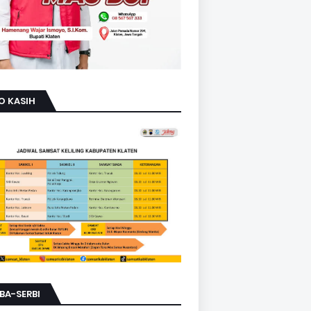
O KASIH
BA-SERBI