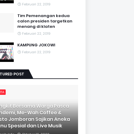
Februari 22, 2019
Tim Pemenangan kedua
calon presiden targetkan
menang di klaten
Februari 22, 2019
KAMPUNG JOKOWI
Februari 22, 2019
ATURED POST
ITA
ngkit Bersama Warga Pasca
ndemi, Me-Wah Coffee &
sto Jomboran Sajikan Aneka
nu Spesial dan Live Musik