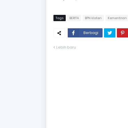
Tags
BERITA
BPN klaten
Kementrian 
Berbagi
Lebih baru