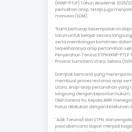
(KKNP-PTLP) Tahun Akademik 2025/20
pemulihan arsip, tetapi juga menj
manusia (SDM).
“Kami berharap kesempatan ini dap
taruni untuk belajar secara langsu
serta membangun komitmen dalam 
terpeliharanya arsip pertanahan seba
Penyerahan Taruna STPN KKNP-PTLP T
Provinsi Sumatera Utara, Selasa (10/0
Dampak bencana yang menimpa Kan
membuat proses restorasi arsip sem
Utara. Arsip-arsip pertanahan yang di
langsung dengan kepastian hukum, h
Oleh karena itu, Kepala ANRI mene
harus dilakukan dengan ketekunan, ket
“Adik Taruna/i dari STPN, dari peng
pascabencana dapat menjadi bagian