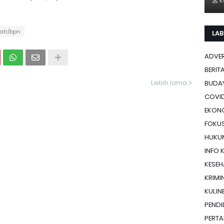
K
atr/bpn
LAB
ADVE
BERIT
Lebih lama
BUDA
COVID
EKON
FOKU
HUKU
INFO 
KESE
KRIMI
KULIN
PENDI
PERTA