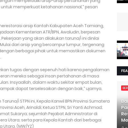
dengan memperbaiki arsip-arsip pertahanan yang
n untuk memperkuat ketahanan nasional,” pesan
merestorasi arsip Kantah Kabupaten Aceh Tamiang,
adaan Kementerian ATR/BPN, Awaludin, berpesan
ekerjaan yang akan dilakukan taruna/i ini dinilai
Mulai dari arsip yang bercampur lumpur, tergenang
si dengan berbagai pihak untuk memastikan dokumen
.
ankan tugas dengan sepenuh hati karena pengalaman
FE
i peran mereka sebagai insan pertahanan di masa
ulan. Insyaallah, dalam waktu sekitar empat bulan,
rdampak dapat terselesaikan dengan baik,” ujarnya.
BER
Ba
aruna/i STPN ini, Kepala Kanwil BPN Provinsi Sumatera
Pa
Provinsi Aceh, Arinaldi; Ketua STPN, Sri Yanti Achmad;
Re
mat Sukarya; sejumlah Pejabat Administrator di
Me
era Utara; serta para Kepala Kantah dari berbagai
a Utara. (MW/YZ)