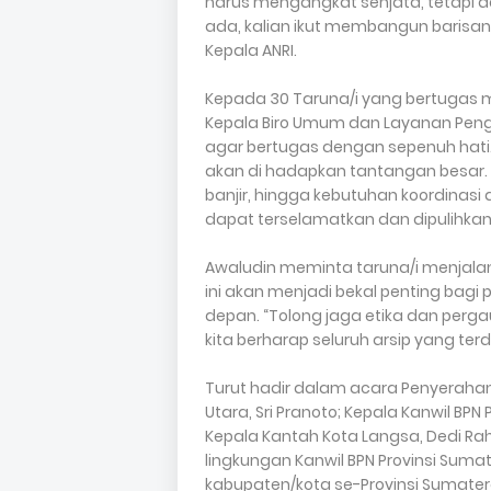
harus mengangkat senjata, tetapi 
ada, kalian ikut membangun barisa
Kepala ANRI.
Kepada 30 Taruna/i yang bertugas 
Kepala Biro Umum dan Layanan Peng
agar bertugas dengan sepenuh hati. P
akan di hadapkan tantangan besar. 
banjir, hingga kebutuhan koordina
dapat terselamatkan dan dipulihkan
Awaludin meminta taruna/i menjal
ini akan menjadi bekal penting bag
depan. “Tolong jaga etika dan perga
kita berharap seluruh arsip yang te
Turut hadir dalam acara Penyerahan T
Utara, Sri Pranoto; Kepala Kanwil BPN 
Kepala Kantah Kota Langsa, Dedi Rah
lingkungan Kanwil BPN Provinsi Sumat
kabupaten/kota se-Provinsi Sumater