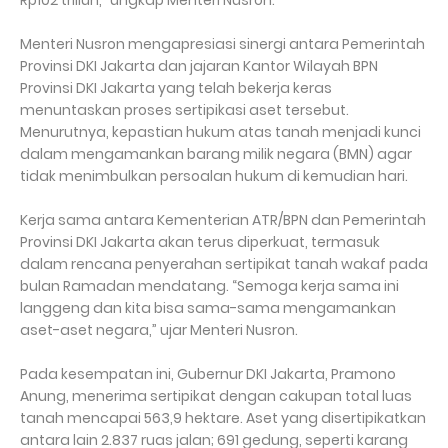
Rp102 triliun,” ungkap Menteri Nusron.
Menteri Nusron mengapresiasi sinergi antara Pemerintah
Provinsi DKI Jakarta dan jajaran Kantor Wilayah BPN
Provinsi DKI Jakarta yang telah bekerja keras
menuntaskan proses sertipikasi aset tersebut.
Menurutnya, kepastian hukum atas tanah menjadi kunci
dalam mengamankan barang milik negara (BMN) agar
tidak menimbulkan persoalan hukum di kemudian hari.
Kerja sama antara Kementerian ATR/BPN dan Pemerintah
Provinsi DKI Jakarta akan terus diperkuat, termasuk
dalam rencana penyerahan sertipikat tanah wakaf pada
bulan Ramadan mendatang. “Semoga kerja sama ini
langgeng dan kita bisa sama-sama mengamankan
aset-aset negara,” ujar Menteri Nusron.
Pada kesempatan ini, Gubernur DKI Jakarta, Pramono
Anung, menerima sertipikat dengan cakupan total luas
tanah mencapai 563,9 hektare. Aset yang disertipikatkan
antara lain 2.837 ruas jalan; 691 gedung, seperti karang