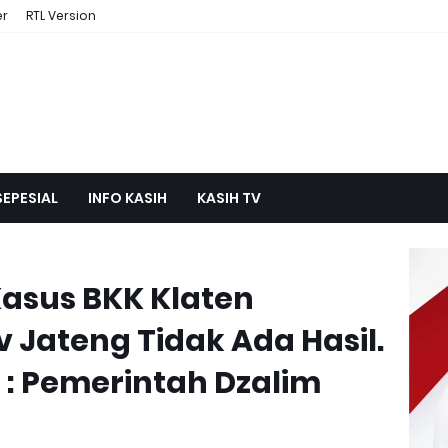
er
RTL Version
SEPESIAL
INFO KASIH
KASIH TV
Kasus BKK Klaten
Jateng Tidak Ada Hasil.
: Pemerintah Dzalim