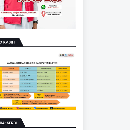
O KASIH
BA-SERBI