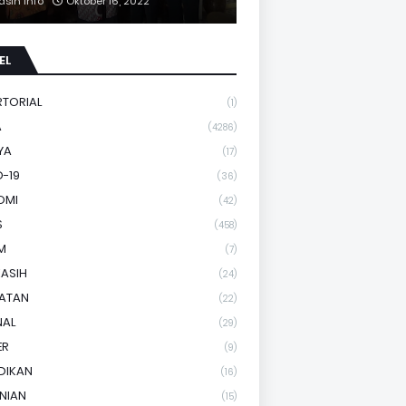
asih Info
Oktober 16, 2022
EL
RTORIAL
(1)
A
(4286)
YA
(17)
-19
(36)
OMI
(42)
S
(458)
M
(7)
KASIH
(24)
HATAN
(22)
NAL
(29)
ER
(9)
DIKAN
(16)
NIAN
(15)