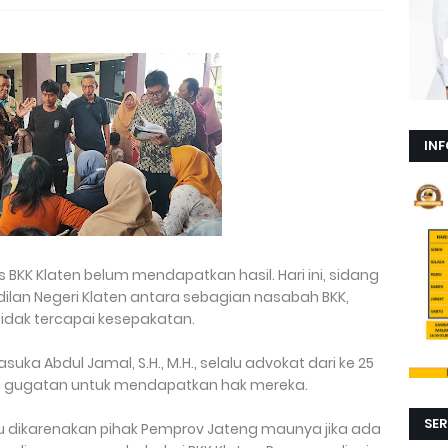
INF
 BKK Klaten belum mendapatkan hasil. Hari ini, sidang
ilan Negeri Klaten antara sebagian nasabah BKK,
dak tercapai kesepakatan.
uka Abdul Jamal, S.H., M.H., selalu advokat dari ke 25
n gugatan untuk mendapatkan hak mereka.
SER
u dikarenakan pihak Pemprov Jateng maunya jika ada