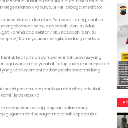
ir semua nasabah dari BKK Klaten. Poses mediasi
n Negeri Klaten R Aji Suryo, SH.MH sebagai mediator.
apai kesepakatan, dari pihak Pemprov Jateng, apabila
mengakomodir semua nasabah, dan itu tidak
gat, karena ada sekitar 7 ribu nasabah, dan itu
emprov,” Katanya usai mengikuti sidang mediasi
 bentuk kedzaliman dari pemerintah provinsi yang
njaga warga masyarakat, tetapi justru menunjukkan
si yang tidak memanfaatkan pelaksanaan sidang
i pokok perkara, dan nantinya dari pihak advokat
kami,” jelas Nasuka.
PO
li ini merupakan sidang lanjutan dalam yang
ap gugatan dari sebagian nasabah kepada BKK