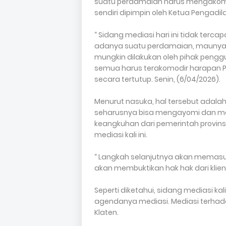
suatu perdamaian harus mengakomod
sendiri dipimpin oleh Ketua Pengadila
“ Sidang mediasi hari ini tidak terc
adanya suatu perdamaian, maunya 
mungkin dilakukan oleh pihak penggu
semua harus terakomodir harapan P
secara tertutup. Senin, (6/04/2026).
Menurut nasuka, hal tersebut adalah
seharusnya bisa mengayomi dan me
keangkuhan dari pemerintah provin
mediasi kali ini.
“ Langkah selanjutnya akan memasuk
akan membuktikan hak hak dari klien 
Seperti diketahui, sidang mediasi ka
agendanya mediasi. Mediasi terhad
Klaten.