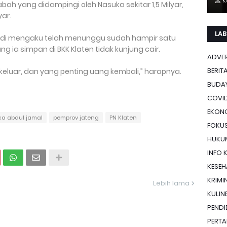
K
abah yang didampingi oleh Nasuka sekitar 1,5 Milyar,
yar.
LAB
adi mengaku telah menunggu sudah hampir satu
ang ia simpan di BKK Klaten tidak kunjung cair.
ADVE
BERIT
keluar, dan yang penting uang kembali,” harapnya.
BUDA
COVID
EKON
a abdul jamal
pemprov jateng
PN Klaten
FOKU
HUKU
INFO 
KESE
KRIMI
Lebih lama
KULIN
PENDI
PERTA