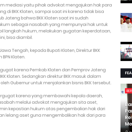
am mediasi yaitu pihak advokat mengajukan hak para
 di BKK Klaten, sampai saat ini karena tidak bisa
b Jateng bahwa BKK Klaten saat ini sudah
 hukum sebagai nasabah yang mempunyai hak untuk
l langkah hukum, melakukan gugatan keperdataan,
i, bisa diambil.
awa Tengah, kepada Bupati Klaten, Direktur BKK
 BPN Klaten.
ergugat karena Pemkab Klaten dan Pemprov Jateng
FE
 Klaten. Sedangkan direktur BKK masuk dalam
 oleh Gubernur untuk menjalankan bisnis BKK tersebut.
BER
tergugat karena yang membawahi kepala daerah,
asabah melalui advokat mengajukan sita aset,
Ba
jamin kepastian hukum atas pengembalian hak dari
Pa
n lelang aset guna mengembalikan hak dari para
Re
Me