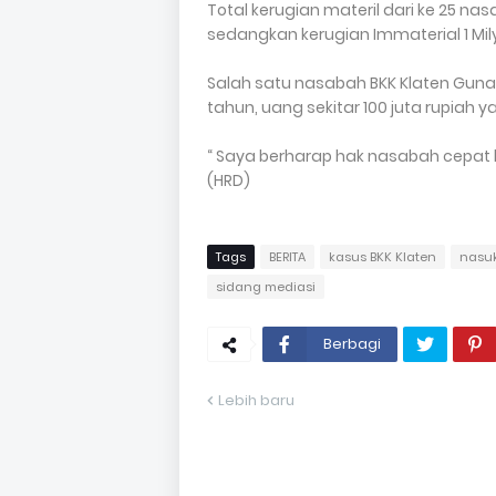
Total kerugian materil dari ke 25 nas
sedangkan kerugian Immaterial 1 Mil
Salah satu nasabah BKK Klaten Gun
tahun, uang sekitar 100 juta rupiah y
“ Saya berharap hak nasabah cepat 
(HRD)
Tags
BERITA
kasus BKK Klaten
nasuk
sidang mediasi
Berbagi
Lebih baru