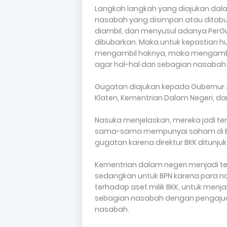
Langkah langkah yang diajukan dal
nasabah yang disimpan atau ditabung
diambil, dan menyusul adanya PerGu
dibubarkan. Maka untuk kepastian
mengambil haknya, maka mengambi
agar hal-hal dari sebagian nasabah in
Gugatan diajukan kepada Gubernur J
Klaten, Kementrian Dalam Negeri, dan
Nasuka menjelaskan, mereka jadi t
sama-sama mempunyai saham di BKK
gugatan karena direktur BKK ditunjuk
Kementrian dalam negeri menjadi 
sedangkan untuk BPN karena para n
terhadap aset milik BKK, untuk men
sebagian nasabah dengan pengajua
nasabah.