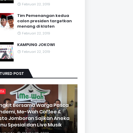
Februari 22, 2019
Tim Pemenangan kedua
calon presiden targetkan
menang di klaten
Februari 22, 2019
KAMPUNG JOKOWI
Februari 22, 2019
ATURED POST
ITA
ngkit Bersama Warga Pasca
ndemi, Me-Wah Coffee &
sto Jomboran Sajikan Aneka
nu Spesial dan Live Musik