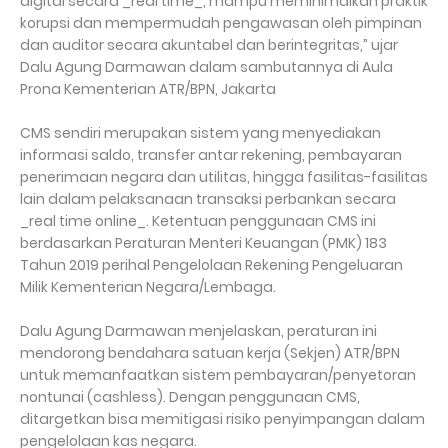
digital secara _real time_, mampu meminimalkan praktik
korupsi dan mempermudah pengawasan oleh pimpinan
dan auditor secara akuntabel dan berintegritas,” ujar
Dalu Agung Darmawan dalam sambutannya di Aula
Prona Kementerian ATR/BPN, Jakarta
CMS sendiri merupakan sistem yang menyediakan
informasi saldo, transfer antar rekening, pembayaran
penerimaan negara dan utilitas, hingga fasilitas-fasilitas
lain dalam pelaksanaan transaksi perbankan secara
_real time online_. Ketentuan penggunaan CMS ini
berdasarkan Peraturan Menteri Keuangan (PMK) 183
Tahun 2019 perihal Pengelolaan Rekening Pengeluaran
Milik Kementerian Negara/Lembaga.
Dalu Agung Darmawan menjelaskan, peraturan ini
mendorong bendahara satuan kerja (Sekjen) ATR/BPN
untuk memanfaatkan sistem pembayaran/penyetoran
nontunai (cashless). Dengan penggunaan CMS,
ditargetkan bisa memitigasi risiko penyimpangan dalam
pengelolaan kas negara.