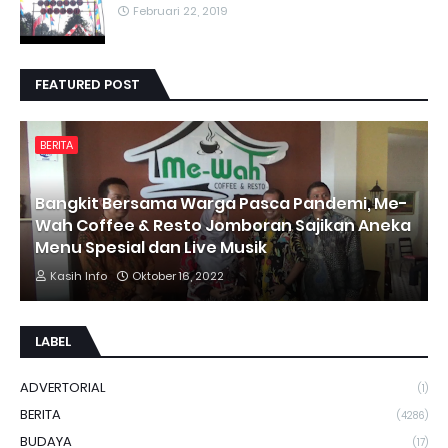
Februari 22, 2019
FEATURED POST
BERITA
Bangkit Bersama Warga Pasca Pandemi, Me-
Wah Coffee & Resto Jomboran Sajikan Aneka
Menu Spesial dan Live Musik
Kasih Info
Oktober 16, 2022
LABEL
ADVERTORIAL
(1)
BERITA
(4286)
BUDAYA
(17)