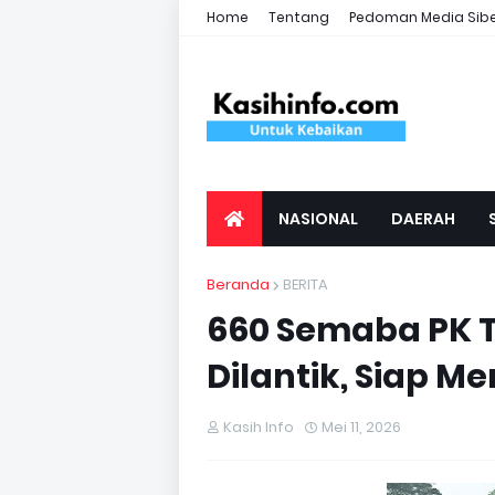
Home
Tentang
Pedoman Media Sib
NASIONAL
DAERAH
Beranda
BERITA
660 Semaba PK T
Dilantik, Siap M
Kasih Info
Mei 11, 2026