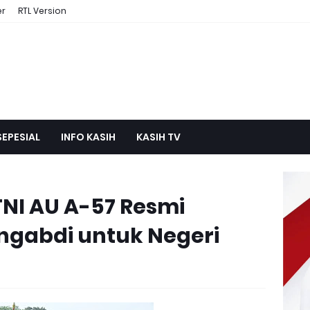
er
RTL Version
SEPESIAL
INFO KASIH
KASIH TV
NI AU A-57 Resmi
engabdi untuk Negeri