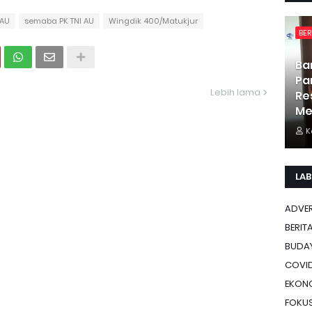
 AU
semaba PK TNI AU
Wingdik 400/Matukjur
BER
Ba
Pa
Lebih lama
Re
Me
K
LAB
ADVE
BERIT
BUDA
COVID
EKON
FOKU