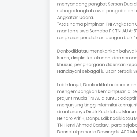
menyandang pangkat Sersan Dua d
sebagai langkah awal pengabdian t
Angkatan Udara.
“Atas nama pimpinan TNI Angkatan
mantan siswa Semaba PK TNI AU A-57
rangkaian pendidikan dengan baik,” 
Dankodiklatau menekankan bahwa ke
keras, disiplin, ketekunan, dan se
khusus, penghargaan diberikan kepa
Handayani sebagai lulusan terbaik S
Lebih lanjut, Dankodiklatau berpesan
mengembangkan kemampuan di ten
prajurit muda TNI AU dituntut adapti
menjunjung tinggi nilai-nilai keprajur
di antaranys Dirdik Kodiklatau Marsm
Hendro Arif H, Danpusdik Kodiklat
TNI Henri Ahmad Badawi, para pejab
Dansetukpa serta Dawingdik 400 Matu