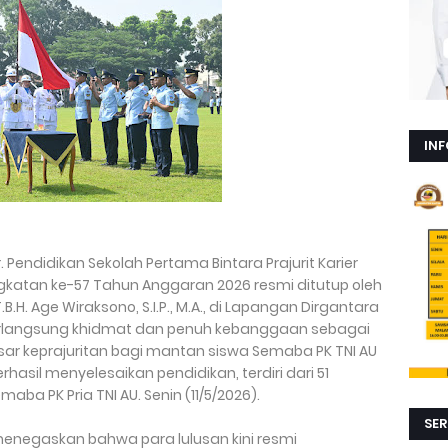
INF
Pendidikan Sekolah Pertama Bintara Prajurit Karier
katan ke-57 Tahun Anggaran 2026 resmi ditutup oleh
H. Age Wiraksono, S.I.P., M.A., di Lapangan Dirgantara
rlangsung khidmat dan penuh kebanggaan sebagai
ar keprajuritan bagi mantan siswa Semaba PK TNI AU
asil menyelesaikan pendidikan, terdiri dari 51
ba PK Pria TNI AU. Senin (11/5/2026).
SER
negaskan bahwa para lulusan kini resmi