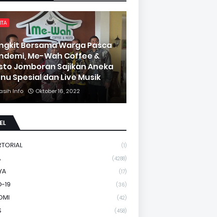
ITA
ngkit Bersama Warga Pasca
ndemi, Me-Wah Coffee &
sto Jomboran Sajikan Aneka
nu Spesial dan Live Musik
asih Info
Oktober 16, 2022
EL
RTORIAL
(1)
A
(4288)
YA
(17)
-19
(36)
OMI
(42)
S
(458)