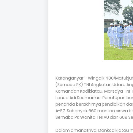
Karanganyar – Wingdik 400/Matukjur. 
(Semaba PK) TNI Angkatan Udara Ang
Komandan Kodiklatau, Marsdya TNI T.B.
Lanud Adi Soemarmo, Penutupan be
penanda berakhirnya pendidikan das
A-57. Sebanyak 660 mantan siswa berh
Semaba PK Wanita TNI AU dan 609 Sema
Dalam amanatnya, Dankodiklatau me