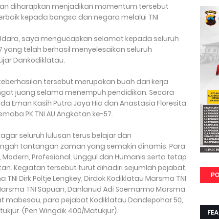
an diharapkan menjadikan momentum tersebut
erbaik kepada bangsa dan negara melalui TNI
 Udara, saya mengucapkan selamat kepada seluruh
 yang telah berhasil menyelesaikan seluruh
ujar Dankodiklatau.
berhasilan tersebut merupakan buah dari kerja
mangat juang selama menempuh pendidikan. Secara
da Eman Kasih Putra Jaya Hia dan Anastasia Floresita
emaba PK TNI AU Angkatan ke-57.
 agar seluruh lulusan terus belajar dan
gah tantangan zaman yang semakin dinamis. Para
f, Modern, Profesional, Unggul dan Humanis serta tetap
itan. Kegiatan tersebut turut dihadiri sejumlah pejabat,
PO
a TNI Dirk Poltje Lengkey, Dirdok Kodiklatau Marsma TNI
au Marsma TNI Sapuan, Danlanud Adi Soemarmo Marsma
at mabesau, para pejabat Kodiklatau Dandepohar 50,
kjur. (Pen Wingdik 400/Matukjur).
FE