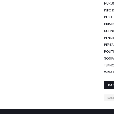
HUKU
INFO 
KESE
KRIMI
KULIN
PENDI
PERTA
POLIT
SOSIA
TEKN
WISA
KAS
KASI