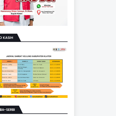
O KASIH
BA-SERBI