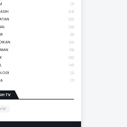
M
(7)
KASIH
(24)
HATAN
(22)
NAL
(29)
ER
(9)
DIKAN
(16)
NIAN
(15)
IK
(52)
L
(47)
OLOGI
(2)
TA
(7)
IH TV
H TV