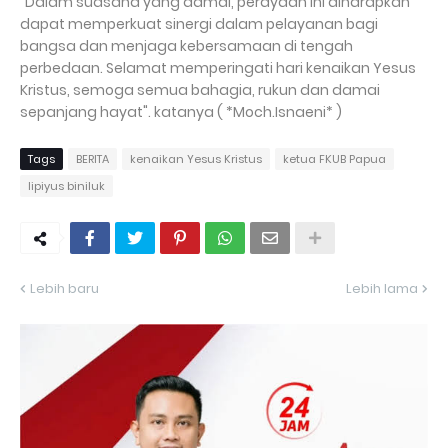
"Dalam suasana yang damai, perayaan ini diharapkan
dapat memperkuat sinergi dalam pelayanan bagi
bangsa dan menjaga kebersamaan di tengah
perbedaan. Selamat memperingati hari kenaikan Yesus
Kristus, semoga semua bahagia, rukun dan damai
sepanjang hayat". katanya ( *Moch.Isnaeni* )
Tags
BERITA
kenaikan Yesus Kristus
ketua FKUB Papua
lipiyus biniluk
Lebih baru
Lebih lama