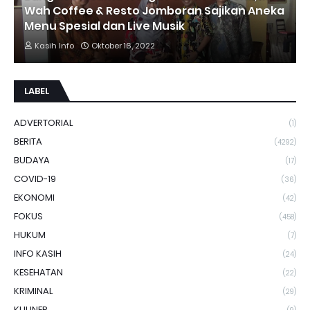
Wah Coffee & Resto Jomboran Sajikan Aneka
Menu Spesial dan Live Musik
Kasih Info
Oktober 16, 2022
LABEL
ADVERTORIAL
(1)
BERITA
(4292)
BUDAYA
(17)
COVID-19
(36)
EKONOMI
(42)
FOKUS
(458)
HUKUM
(7)
INFO KASIH
(24)
KESEHATAN
(22)
KRIMINAL
(29)
KULINER