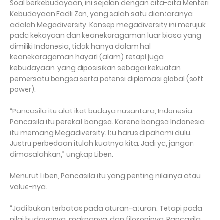
Soal berkebudayaan, ini sejalan dengan cita-cita Menteri
Kebudayaan Fadli Zon, yang salah satu diantaranya
adalah Megadiversity. Konsep megadiversity ini merujuk
pada kekayaan dan keanekaragaman luar biasa yang
dimiliki Indonesia, tidak hanya dalam hal
keanekaragaman hayati (alam) tetapi juga
kebudayaan, yang diposisikan sebagai kekuatan
pemersatu bangsa serta potensi diplomasi global (soft
power).
“Pancasila itu alat ikat budaya nusantara, Indonesia.
Pancasila itu perekat bangsa. Karena bangsa Indonesia
itu memang Megadiversity. Itu harus dipahami dulu.
Justru perbedaan itulah kuatnya kita. Jadi ya, jangan
dimasalahkan,” ungkap Liben.
Menurut Liben, Pancasila itu yang penting nilainya atau
value-nya.
“Jadi bukan terbatas pada aturan-aturan. Tetapi pada
nilai budayanya, maknanya, dan filosopinya. Pancasila