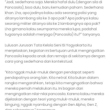
“Jadi, sederhana saja. Mereka hafal dulu (dengan sila di
Pancasila), bisa dulu, baru kemudian paham. Sederhana
khan. Lha, apa jadinya kalau ada seorang polisi yang
ditanya lambang sila ke 3 apa pak? Apa jadinya kalau
seorang militer ditanya sila ke 2 lambangnya apa pak?
Lha gimana kalau seumpama mereka lupa, padahal
tugasnya adalah menjaga (Pancasila) itu?” tanyanya.
Lulusan Jurusan Tata Kelola Seni ISI Yogyakarta itu
menjelaskan, kegiatan ini bertujuan untuk mengingatkan
Pancasila kepada anak dan remaja di sekitarnya dengan
cara yang sederhana dan kontekstual.
“Kita nggak muluk-muluk dengan pendapat seperti
pendapatnya orang lain. Kita netral. Kita bukan dalam
rangka mengarahkan, tetapi kita mengingatkan bahwa
mereka pernah melakukan itu. Ini bagian dari
mengingatkan nilai-nilai pancasila. Karena kalau mereka
dijelaskan dengan teori yang muluk-muluk, mereka
bingung, nggak nyambung dengan Gen Alpha, Gen Z,