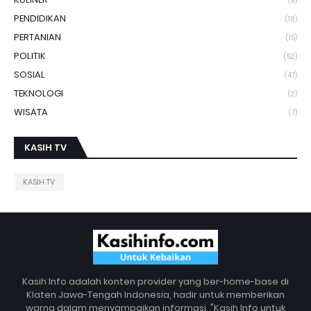
(9)
PENDIDIKAN
(16)
PERTANIAN
(15)
POLITIK
(52)
SOSIAL
(47)
TEKNOLOGI
(2)
WISATA
(7)
KASIH TV
KASIH TV
Kasih Info adalah konten provider yang ber-home-base di
Klaten Jawa-Tengah Indonesia, hadir untuk memberikan
warna dalam menyampaikan informasi. "Kasih Info untuk