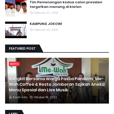
Tim Pemenangan kedua calon presiden
targetkan menang di klaten
Februari 22, 2019
KAMPUNG JOKOWI
Februari 22, 2019
FEATURED POST
BERITA
Bangkit Bersama Warga Pasca Pandemi, Me-
Wah Coffee & Resto Jomboran Sajikan Aneka
Menu Spesial dan Live Musik
Kasih Info
Oktober 16, 2022
LABEL