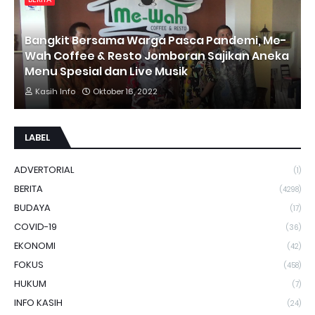
Bangkit Bersama Warga Pasca Pandemi, Me-
Wah Coffee & Resto Jomboran Sajikan Aneka
Menu Spesial dan Live Musik
Kasih Info
Oktober 16, 2022
LABEL
ADVERTORIAL
(1)
BERITA
(4298)
BUDAYA
(17)
COVID-19
(36)
EKONOMI
(42)
FOKUS
(458)
HUKUM
(7)
INFO KASIH
(24)