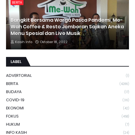
BERITA
Bangkit Bersama Warga Pasca Pandemi, Me-
Wah Coffee & Resto Jomboran Sajikan Aneka
Menu Spesial dan Live Musik
Kasih Info
Oktober 16, 2022
LABEL
ADVERTORIAL
(1)
BERITA
(4286)
BUDAYA
(17)
COVID-19
(36)
EKONOMI
(42)
FOKUS
(458)
HUKUM
(7)
INFO KASIH
(24)