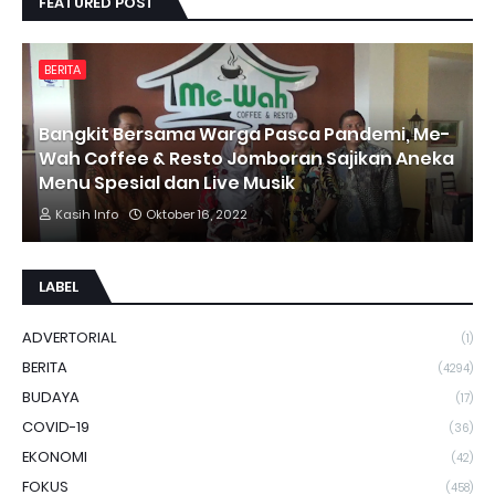
FEATURED POST
BERITA
Bangkit Bersama Warga Pasca Pandemi, Me-
Wah Coffee & Resto Jomboran Sajikan Aneka
Menu Spesial dan Live Musik
Kasih Info
Oktober 16, 2022
LABEL
ADVERTORIAL
(1)
BERITA
(4294)
BUDAYA
(17)
COVID-19
(36)
EKONOMI
(42)
FOKUS
(458)