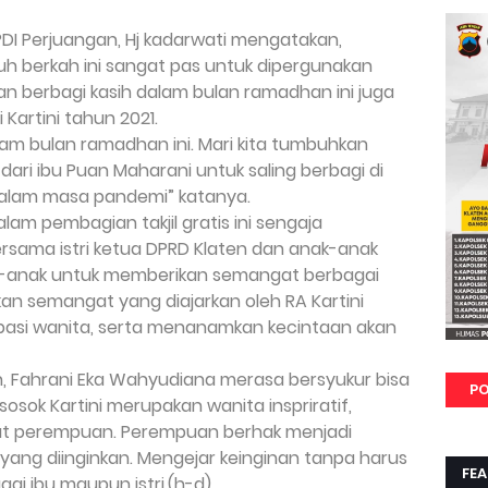
PDI Perjuangan, Hj kadarwati mengatakan,
berkah ini sangat pas untuk dipergunakan
n berbagi kasih dalam bulan ramadhan ini juga
Kartini tahun 2021.
alam bulan ramadhan ini. Mari kita tumbuhkan
dari ibu Puan Maharani untuk saling berbagi di
dalam masa pandemi” katanya.
am pembagian takjil gratis ini sengaja
sama istri ketua DPRD Klaten dan anak-anak
ak-anak untuk memberikan semangat berbagai
n semangat yang diajarkan oleh RA Kartini
asi wanita, serta menanamkan kecintaan akan
n, Fahrani Eka Wahyudiana merasa bersyukur bisa
PO
osok Kartini merupakan wanita inspriratif,
 perempuan. Perempuan berhak menjadi
ang diinginkan. Mengejar keinginan tanpa harus
FE
i ibu maupun istri.(h-d)