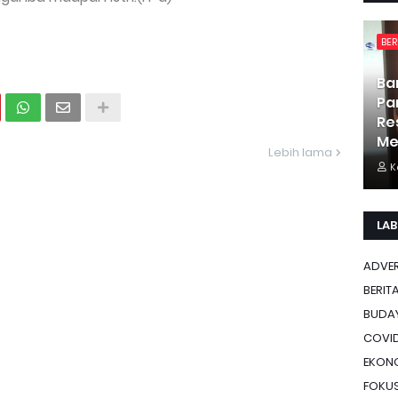
BER
Ba
Pa
Re
Me
Lebih lama
K
LAB
ADVE
BERIT
BUDA
COVID
EKON
FOKU