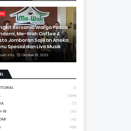
ITA
ngkit Bersama Warga Pasca
ndemi, Me-Wah Coffee &
sto Jomboran Sajikan Aneka
nu Spesial dan Live Musik
asih Info
Oktober 16, 2022
EL
RTORIAL
(1)
A
(4284)
YA
(17)
-19
(36)
OMI
(42)
S
(458)