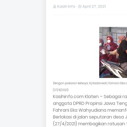
Kasih Info
April 27, 2021
Dengan pakaian kebaya, Hj Kadarwati, Fahrani Eka da
(27/4/2021)
Kasihinfo.com Klaten – Sebagai ra
anggota DPRD Propinsi Jawa Tenga
Fahrani Eka Wahyudiana
memanfaa
Berlokasi di jalan seputaran desa 
(27/4/2021) membagikan ratusan t