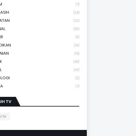
M
(7)
KASIH
(24)
HATAN
(22)
NAL
(29)
ER
(9)
DIKAN
(16)
NIAN
(15)
IK
(52)
L
(47)
OLOGI
(2)
TA
(7)
IH TV
H TV