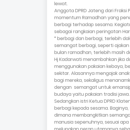
lewat.
Anggota DPRD Jateng dari Fraksi 
momentum Ramadhan yang penuh 
berbagi terhadap sesama. Kegiata
sebagai rangkaian peringatan Hari 
“ berbagi dan berbagi, terlebih d
semangat berbagi, seperti ajakan 
bulan ramadhan, terlebih masih 
Hj Kadarwati menambahkan jika dal
menggunakan pakaian kebaya, ber
sekitar. Alasannya mengajak an
bagi mereka, sekaligus menanamka
dengan
semangat untuk emansip
budaya yaitu pakaian tradisi jawa.
Sedangkan istri Ketua DPRD Klate
berbagi kepada sesama. Baginya, s
dimana membangkitkan semangat
manusia sepenuhnya, sesuai apa y
melupakan peran utamanya sebaga