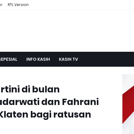
er
RTL Version
SEPESIAL
INFO KASIH
KASIH TV
rtini di bulan
darwati dan Fahrani
 Klaten bagi ratusan