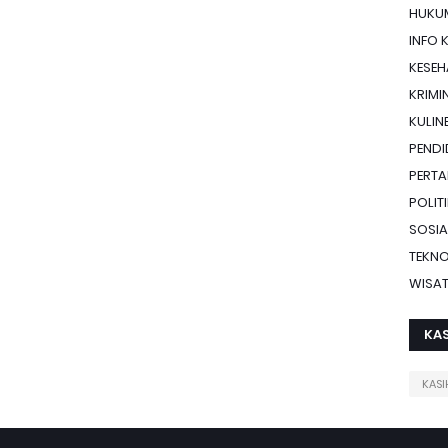
HUKU
INFO 
KESE
KRIMI
KULIN
PENDI
PERTA
POLIT
SOSIA
TEKN
WISA
KAS
KASI