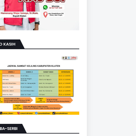
O KASIH
BA-SERBI