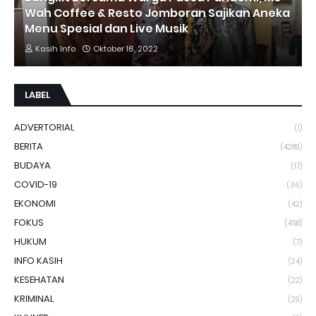
Wah Coffee & Resto Jomboran Sajikan Aneka
Menu Spesial dan Live Musik
Kasih Info
Oktober 16, 2022
LABEL
ADVERTORIAL
(1)
BERITA
(4289)
BUDAYA
(17)
COVID-19
(36)
EKONOMI
(42)
FOKUS
(458)
HUKUM
(7)
INFO KASIH
(24)
KESEHATAN
(22)
KRIMINAL
(29)