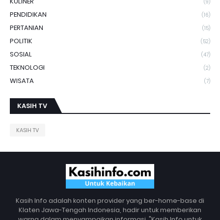
KULINER
(9)
PENDIDIKAN
(16)
PERTANIAN
(15)
POLITIK
(52)
SOSIAL
(47)
TEKNOLOGI
(2)
WISATA
(7)
KASIH TV
KASIH TV
Kasih Info adalah konten provider yang ber-home-base di
Klaten Jawa-Tengah Indonesia, hadir untuk memberikan
warna dalam menyampaikan informasi. "Kasih Info untuk