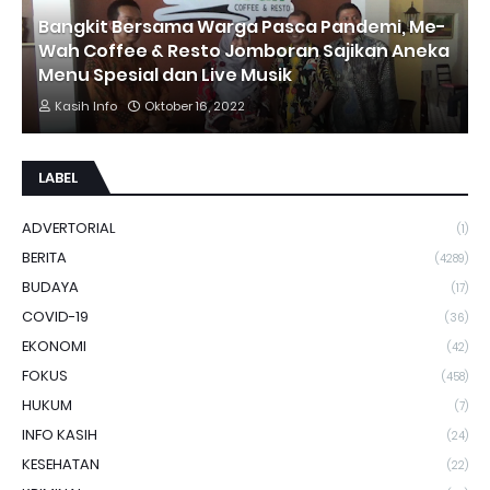
Bangkit Bersama Warga Pasca Pandemi, Me-
Wah Coffee & Resto Jomboran Sajikan Aneka
Menu Spesial dan Live Musik
Kasih Info
Oktober 16, 2022
LABEL
ADVERTORIAL
(1)
BERITA
(4289)
BUDAYA
(17)
COVID-19
(36)
EKONOMI
(42)
FOKUS
(458)
HUKUM
(7)
INFO KASIH
(24)
KESEHATAN
(22)