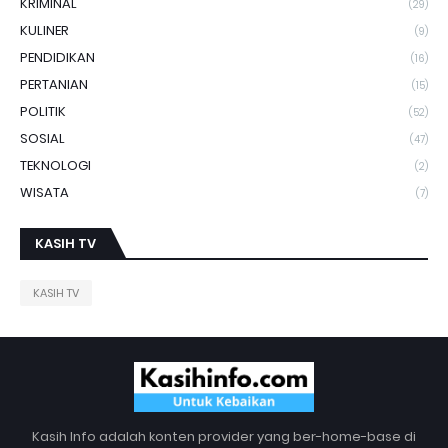
KRIMINAL
(29)
KULINER
(9)
PENDIDIKAN
(16)
PERTANIAN
(15)
POLITIK
(52)
SOSIAL
(47)
TEKNOLOGI
(2)
WISATA
(7)
KASIH TV
KASIH TV
Kasih Info adalah konten provider yang ber-home-base di