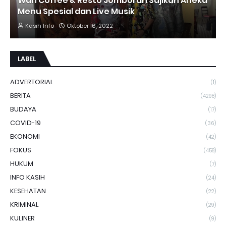
Wah Coffee & Resto Jomboran Sajikan Aneka
Menu Spesial dan Live Musik
Kasih Info
Oktober 16, 2022
LABEL
ADVERTORIAL
(1)
BERITA
(4298)
BUDAYA
(17)
COVID-19
(36)
EKONOMI
(42)
FOKUS
(458)
HUKUM
(7)
INFO KASIH
(24)
KESEHATAN
(22)
KRIMINAL
(29)
KULINER
(9)