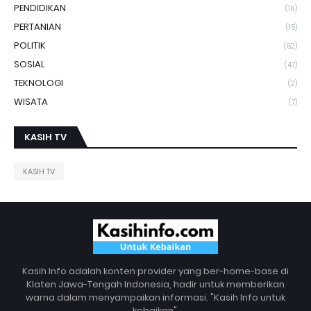
PENDIDIKAN
(16)
PERTANIAN
(15)
POLITIK
(52)
SOSIAL
(47)
TEKNOLOGI
(2)
WISATA
(7)
KASIH TV
KASIH TV
Kasih Info adalah konten provider yang ber-home-base di
Klaten Jawa-Tengah Indonesia, hadir untuk memberikan
warna dalam menyampaikan informasi. "Kasih Info untuk
kebaikan".