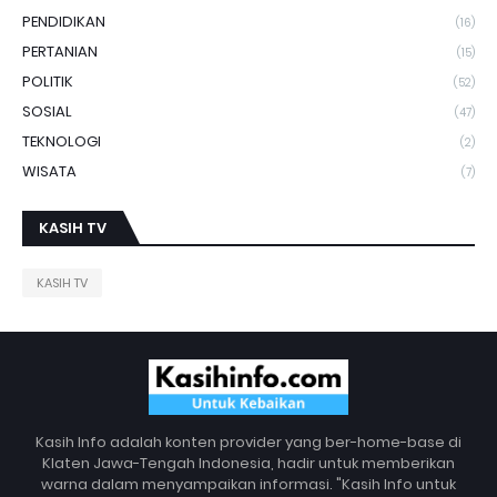
PENDIDIKAN
(16)
PERTANIAN
(15)
POLITIK
(52)
SOSIAL
(47)
TEKNOLOGI
(2)
WISATA
(7)
KASIH TV
KASIH TV
Kasih Info adalah konten provider yang ber-home-base di
Klaten Jawa-Tengah Indonesia, hadir untuk memberikan
warna dalam menyampaikan informasi. "Kasih Info untuk