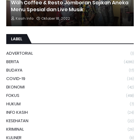
Wah Coffee & Resto Jomboran Sajikan Aneka
Menu Spesial dan Live Musik
Kasih Info
Oktober 16, 2022
LABEL
ADVERTORIAL
(1)
BERITA
(4286)
BUDAYA
(17)
COVID-19
(36)
EKONOMI
(42)
FOKUS
(458)
HUKUM
(7)
INFO KASIH
(24)
KESEHATAN
(22)
KRIMINAL
(29)
KULINER
(9)