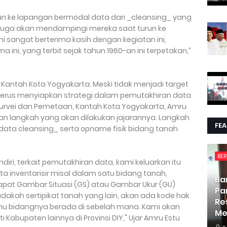
run ke lapangan bermodal data dari _cleansing_ yang
 juga akan mendampingi mereka saat turun ke
i sangat berterima kasih dengan kegiatan ini,
 ini, yang terbit sejak tahun 1960-an ini terpetakan,”
i Kantah Kota Yogyakarta. Meski tidak menjadi target
 terus menyiapkan strategi dalam pemutakhiran data
i Survei dan Pemetaan, Kantah Kota Yogyakarta, Amru
n langkah yang akan dilakukan jajarannya. Langkah
FE
_data cleansing_ serta opname fisik bidang tanah
BER
diri, terkait pemutakhiran data, kami keluarkan itu
ta inventarisir misal dalam satu bidang tanah,
Ba
apat Gambar Situasi (GS) atau Gambar Ukur (GU)
Pa
adakah sertipikat tanah yang lain, akan ada kode hak
Re
mu bidangnya berada di sebelah mana. Kami akan
Me
ti Kabupaten lainnya di Provinsi DIY," Ujar Amru Estu