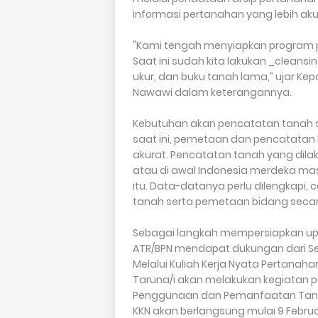
informasi pertanahan yang lebih aku
"Kami tengah menyiapkan program pem
Saat ini sudah kita lakukan _cleans
ukur, dan buku tanah lama,” ujar K
Nawawi dalam keterangannya.
Kebutuhan akan pencatatan tanah se
saat ini, pemetaan dan pencatatan 
akurat. Pencatatan tanah yang dila
atau di awal Indonesia merdeka ma
itu. Data-datanya perlu dilengkapi,
tanah serta pemetaan bidang secara
Sebagai langkah mempersiapkan up
ATR/BPN mendapat dukungan dari Sek
Melalui Kuliah Kerja Nyata Pertanah
Taruna/i akan melakukan kegiatan p
Penggunaan dan Pemanfaatan Tanah 
KKN akan berlangsung mulai 9 Februari