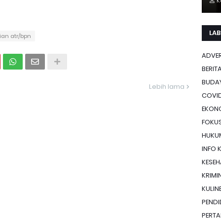
K
LAB
ian atr/bpn
ADVE
BERIT
BUDA
Lebih lama
COVID
EKON
FOKU
HUKU
INFO 
KESE
KRIMI
KULIN
PENDI
PERTA