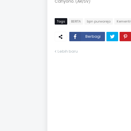
Cahyono. (AR/SV)
Tags
BERITA
bpn purworejo
Kementr
Berbagi
Lebih baru