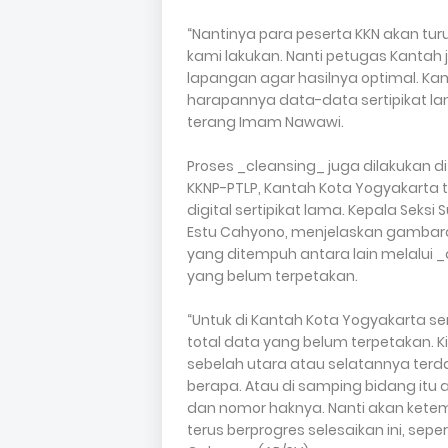
“Nantinya para peserta KKN akan tu
kami lakukan. Nanti petugas Kantah
lapangan agar hasilnya optimal. Kam
harapannya data-data sertipikat lama
terang Imam Nawawi.
Proses _cleansing_ juga dilakukan d
KKNP-PTLP, Kantah Kota Yogyakarta
digital sertipikat lama. Kepala Seks
Estu Cahyono, menjelaskan gambara
yang ditempuh antara lain melalui 
yang belum terpetakan.
“Untuk di Kantah Kota Yogyakarta sen
total data yang belum terpetakan. Ki
sebelah utara atau selatannya terd
berapa. Atau di samping bidang itu 
dan nomor haknya. Nanti akan kete
terus berprogres selesaikan ini, seper