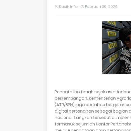
Kasih Info
Februari 09, 2026
Pencatatan tanah sejak awal Indone
perkembangan. Kementerian Agrari
(ATR/BPN) juga bertahap bergerak 
digital pertanahan sebagai bagian 
nasional. Langkah tersebut diimpleme
termasuk sejumlah Kantor Pertanahan
melalui pendataan arsip pertanah