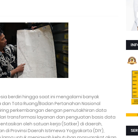
INF
sia berdiri hingga saat ini mengalami banyak
a dan Tata Ruang/Badan Pertanahan Nasional
seiring perkembangan dengan pemutakhiran data
dari transformasi layanan dan penguatan basis data
ntasikan oleh satuan kerja (Satker) di daerah,
 di Provinsi Daerah Istimewa Yogyakarta (DIY),
SER
an lama untuk menjawab kebutuhan masyarakat akan