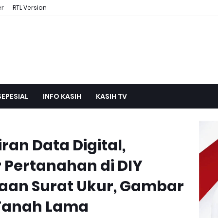
er
RTL Version
SEPESIAL
INFO KASIH
KASIH TV
an Data Digital,
 Pertanahan di DIY
aan Surat Ukur, Gambar
 Tanah Lama