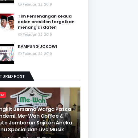
Februari 22, 2019
Tim Pemenangan kedua
calon presiden targetkan
menang di klaten
Februari 22, 2019
KAMPUNG JOKOWI
Februari 22, 2019
ATURED POST
ITA
ngkit Bersama Warga Pasca
ndemi, Me-Wah Coffee &
sto Jomboran Sajikan Aneka
nu Spesial dan Live Musik