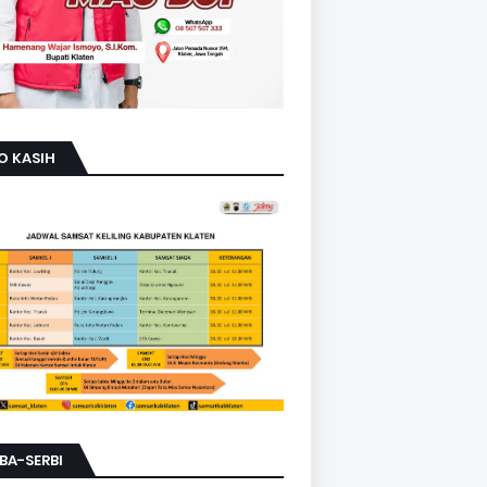
O KASIH
BA-SERBI