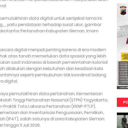
rat.
utakhiran data digital untuk sertipikat lama ini.
ing_, yaitu pendataan terhadap surat ukur, gambar
epala Kantor Pertanahan Kabupaten Sleman, Imam
cara digital menjadi penting karena di era modern
hak atas tanah memerlukan data spasial yang lebih
kukan saat Indonesia di bawah pemerintahan kolonial
sih dilakukan dengan kebutuhan dan keadaan kala
 contohnya seperti pembubuhan titik koordinat bidang
 digital.
aya pemutakhiran data pertanahan, Kementerian
olah Tinggi Pertanahan Nasional (STPN) Yogyakarta.
PO
an-Praktik Tata Laksana Pertanahan (KKNP-PTLP),
emetaan dan Inventarisasi Penguasaan, Pemilikan,
(IP4T), salah satunya di area Kabupaten Sleman.
 hingga 11 Juli 2026.