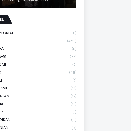
asih Info
Oktober 16, 2022
EL
RTORIAL
(1)
A
(4286)
YA
(17)
-19
(36)
OMI
(42)
S
(458)
M
(7)
KASIH
(24)
HATAN
(22)
NAL
(29)
ER
(9)
DIKAN
(16)
NIAN
(15)