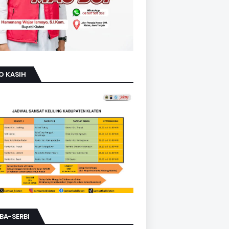
O KASIH
BA-SERBI