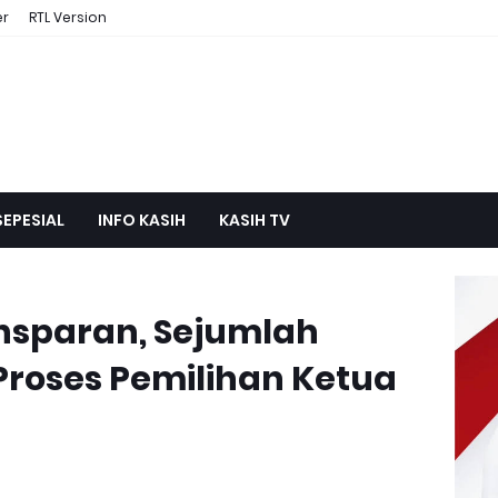
er
RTL Version
SEPESIAL
INFO KASIH
KASIH TV
ansparan, Sejumlah
Proses Pemilihan Ketua