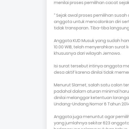
menilai proses pemilihan cacat sejak
“ Sejak awal proses pemilihan susa
anggota untuk mencalonkan diri serta
tidak transparan. Tiba-tiba langsu
Anggota KUD Musuk yang sudah hampi
10.00 WIB, telah menyerahkan surat
khususnya dari wilayah Jemowo.
Isi surat tersebut intinya anggota 
desa aktif karena dinilai tidak meme
Menurut Slamet, salah satu calon ter
padahal dalam aturan minimal harus 
dinilai melanggar ketentuan laran
Undang-Undang Nomor 6 Tahun 2014
Anggota juga menuntut agar pemilih
yang jumlahnya sekitar 623 anggota,