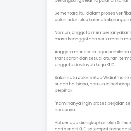
berlangsung selama puluhan tahun.
Sementara itu, dalam proses verifika
calon tidak lolos karena kekurangan
Namun, anggota mempertanyakan lol
masa keanggotaan serta masih menj
Anggota mendesak agar pemilihan d
transparan dan sesuai aturan, ter
anggota di wilayah kerja KUD.
Salah satu calon ketua Widiatmono
sudah hal biasa, namun ia berharap p
berpihak.
“Kami hanya ingin proses berjalan s
harapnya.
Hal senada diungkapkan oleh Sri les
dari pendiri KUD setempat menegask