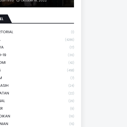
asih Info
Oktober 16, 2022
EL
RTORIAL
(1)
A
(4286)
YA
(17)
-19
(36)
OMI
(42)
S
(458)
M
(7)
KASIH
(24)
HATAN
(22)
NAL
(29)
ER
(9)
DIKAN
(16)
NIAN
(15)