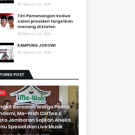
Februari 22, 2019
Tim Pemenangan kedua
calon presiden targetkan
menang di klaten
Februari 22, 2019
KAMPUNG JOKOWI
Februari 22, 2019
ATURED POST
ITA
ngkit Bersama Warga Pasca
ndemi, Me-Wah Coffee &
sto Jomboran Sajikan Aneka
nu Spesial dan Live Musik