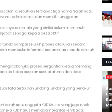
si calon, disebutkan terdapat tiga nama. Salah satu
 syarat administrasi dan memiliki tunggakan.
osnya calon lain yang dinilai belum memenuhi
abat sebagai kepala desa aktif.
itunda sampai seluruh proses dilakukan secara
masuk membuka informasi secara luas kepada seluruh
FE
 mengatakan jika proses pergantian ketua memang
anitia tetap berjalan sesuai aturan dan tidak
BER
esuai tata tertib dan undang-undang yang berlaku,”
Ba
Pa
Re
tari, salah satu anggota KUD Musuk yang juga anak
Me
an jika KUD harus menjaga integritas lembaga.