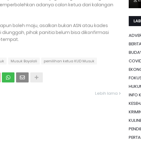
K
memperbolehkan adanya calon ketua dari kalangan
LAB
apun boleh maju, asalkan bukan ASN atau kades
a ini diunggah, pihak panitia belum bisa dikonfirmasi
ADVE
setempat.
BERIT
BUDA
COVID
uk
Musuk Boyolali
pemilihan ketua KUD Musuk
EKON
FOKU
HUKU
Lebih lama
INFO 
KESE
KRIMI
KULIN
PENDI
PERTA