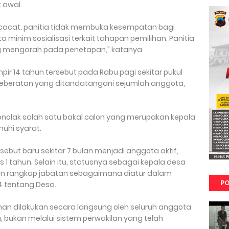
 awal.
h cacat. panitia tidak membuka kesempatan bagi
 minim sosialisasi terkait tahapan pemilihan. Panitia
ng mengarah pada penetapan,” katanya.
r 14 tahun tersebut pada Rabu pagi sekitar pukul
 keberatan yang ditandatangani sejumlah anggota,
menolak salah satu bakal calon yang merupakan kepala
nuhi syarat.
sebut baru sekitar 7 bulan menjadi anggota aktif,
1 tahun. Selain itu, statusnya sebagai kepala desa
gan rangkap jabatan sebagaimana diatur dalam
PO
 tentang Desa.
an dilakukan secara langsung oleh seluruh anggota
 bukan melalui sistem perwakilan yang telah