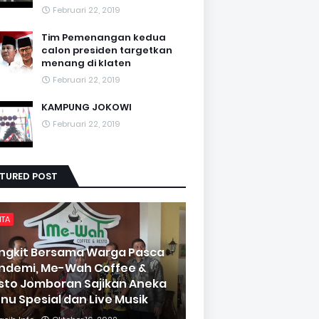
Februari 22, 2019
Tim Pemenangan kedua
calon presiden targetkan
menang di klaten
Februari 22, 2019
KAMPUNG JOKOWI
Februari 22, 2019
ATURED POST
ITA
ngkit Bersama Warga Pasca
ndemi, Me-Wah Coffee &
sto Jomboran Sajikan Aneka
nu Spesial dan Live Musik