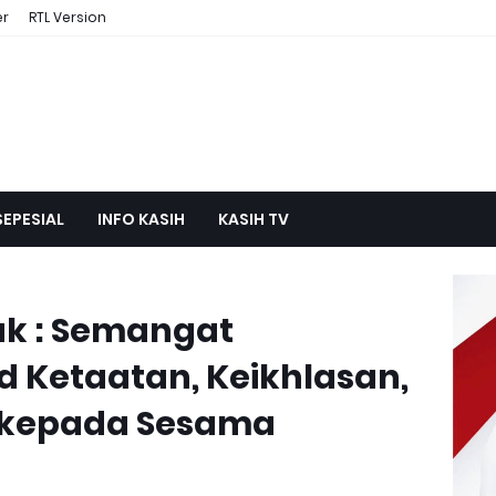
er
RTL Version
SEPESIAL
INFO KASIH
KASIH TV
luk : Semangat
 Ketaatan, Keikhlasan,
 kepada Sesama