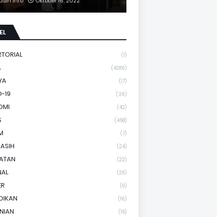
asih Info
Oktober 16, 2022
EL
RTORIAL
(1)
A
(4286)
YA
(17)
-19
(36)
OMI
(42)
S
(458)
M
(7)
KASIH
(24)
HATAN
(22)
NAL
(29)
ER
(9)
DIKAN
(16)
NIAN
(15)