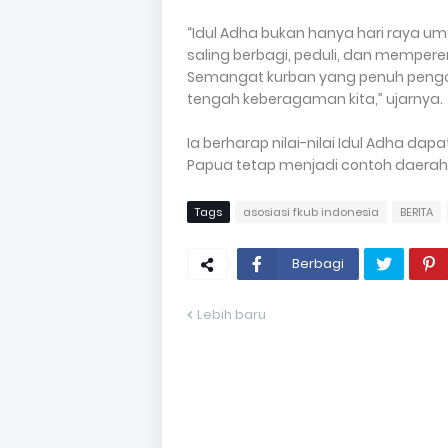
“Idul Adha bukan hanya hari raya um
saling berbagi, peduli, dan memper
Semangat kurban yang penuh pengo
tengah keberagaman kita,” ujarnya.
Ia berharap nilai-nilai Idul Adha da
Papua tetap menjadi contoh daerah 
Tags
asosiasi fkub indonesia
BERITA
Berbagi
Lebih baru