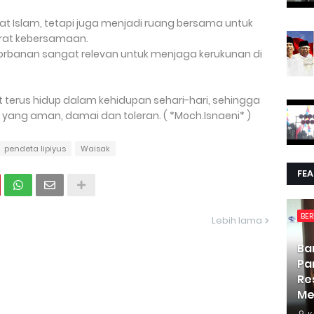
at Islam, tetapi juga menjadi ruang bersama untuk
erat kebersamaan.
rbanan sangat relevan untuk menjaga kerukunan di
pat terus hidup dalam kehidupan sehari-hari, sehingga
yang aman, damai dan toleran. ( *Moch.Isnaeni* )
pendeta lipiyus
Waisak
FE
BER
Lebih lama
Ba
Pa
Re
Me