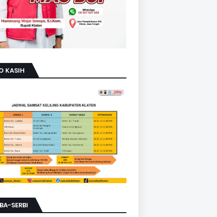
O KASIH
BA-SERBI