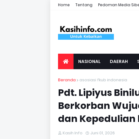
Home
Tentang
Pedoman Media Sib
NASIONAL
DAERAH
Beranda
asosiasi fkub indonesia
Pdt. Lipiyus Bini
Berkorban Wujud
dan Kepedulian
Kasih Info
Juni 01, 2026