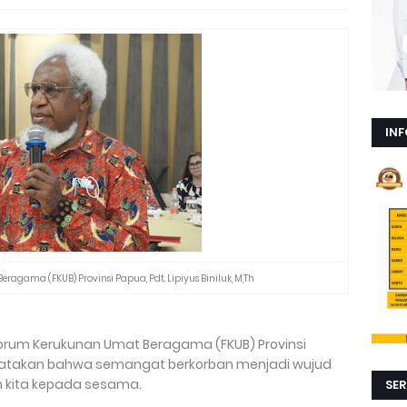
INF
agama (FKUB) Provinsi Papua, Pdt. Lipiyus Biniluk, M,Th
orum Kerukunan Umat Beragama (FKUB) Provinsi
mengatakan bahwa semangat berkorban menjadi wujud
n kita kepada sesama.
SER