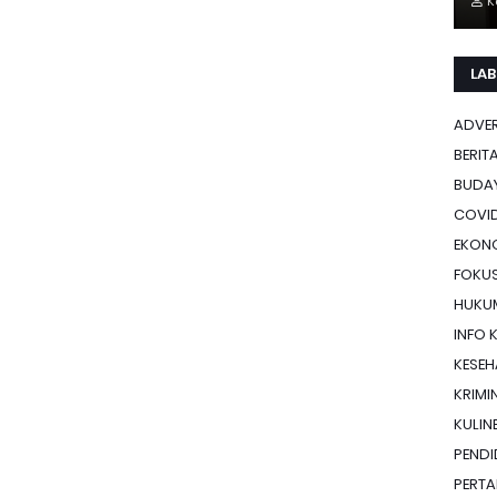
K
LAB
ADVE
BERIT
BUDA
COVID
EKON
FOKU
HUKU
INFO 
KESE
KRIMI
KULIN
PENDI
PERTA