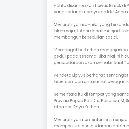
Hal itu disamoaikan Lipiyus Biniluk 
yang sedang merayakan Idul Adha di t
Menurutnya, nilai-nilai yang terka
Islam saja, tetapi dapat menjadi 
membangun kepedulian sosial.
“Semangat berkorban mengajarkan ki
peduli pada sesama. Jika nilai ini 
persaudaraan akan semakin kuat,” u
Pendeta Lipiyus berharap semangat
kebersamaan antarumat beragama 
Sementara itu di tempat yang sama
Provinsi Papua Pdt. Drs. Pasaribu, 
atau Hari Raya Kurban.
Menurutnya, momentum ini menjadi 
memperkuat persaudaraan antarum